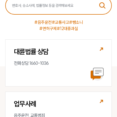
#음주운전
#교통사고
#뺑소니
#면허구제
#12대중과실
대륜법률 상담
전화상담 1660-1036
업무사례
음주운전, 교통범죄 
