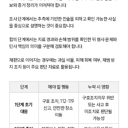
보와 증거 정리가 이어져야 합니다.
조사 단계에서는 추측에 기반한 진술을 피하고 확인 가능한 사실
을 중심으로 설명하는 것이 중요합니다.
팀소개
합의 단계에서는 치료 경과와 손해 범위를 확인한 뒤 형사 문제와 
팀소개
민사 책임의 의미를 구분해 검토해야 합니다.
대륜의 강점
오시는 길
글로벌 파트너 로펌
재판으로 이어지는 경우에는 과실 비율, 피해 회복 여부, 재범 방
고객의 소리
지 조치 등이 주요 판단 자료로 활용됩니다.
통합검색
AI대륜
단계
해야 할 행동
누락 시 영향
업무사례
구호조치의무 위반 
구호 조치, 112·119 
주요 업무사례
1단계 초기 
또는 사고 후 
신고, 안전한 장소 
사례분석/최신동향
대응
미조치로 판단될 
이동
법률정보
가능성
법률지식인
고객후기