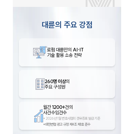
대륜의 주요 강점
로펌 대륜만의
AI·IT
기술 활용 소송 전략
260명 이상
의
주요 구성원
월간
1200+
건의
사건수임건수
*
2026년 1월 변호사협회 경유증표 발급 기준
*대한변협 광고 규정 제4조 제1호 준수