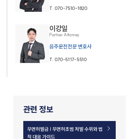
T.
070-7510-1820
이강일
Partner Attorney
음주운전전문 변호사
T.
070-5117-5510
관련 정보
무면허벌금 | 무면허초범 처벌 수위와 법
적 대응 가이드