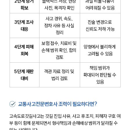
2단계 증거 
블랙박스 저장, 현장 
과실 비율 다툼이 
확보
사진, 목격자 확인
어려워질 수 있음
업무분야
사고 경위, 속도, 
3단계 조사 
진술 변경으로 
정차 사유 등 사실 
대응
신뢰도 저하 가능
음주교통사고대응부 업무
정리
전체
보험 접수, 치료비 및 
4단계 피해 
양형에서 불리하게 
손해 범위 확인, 합의 
회복
고려될 수 있음
구성원 소개
검토
음주운전·교통사고전문변호사추천
책임 범위가 
5단계 재판 
객관 자료 정리 및 
확대되어 판단될 수 
대비
법리 검토
있음
소식/자료
언론보도
교통사고전문변호사 조력이 필요하다면?
공지사항
법률 블로그
고속도로갓길사고는 갓길 진입 사유, 사고 후 조치, 피해자 구호 여
법률서식
뉴스레터/브로슈어
부 등이 함께 문제되면서 형사책임과 손해배상 범위가 달라질 수 
세미나