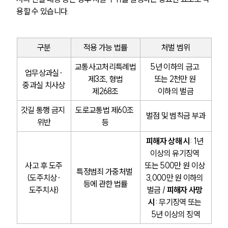
용할 수 있습니다.
구분
적용 가능 법률
처벌 범위
교통사고처리특례법
5년 이하의 금고 
업무상과실·
 제3조, 형법 
또는 2천만 원 
중과실 치사상
제268조
이하의 벌금
갓길 통행 금지 
도로교통법 제60조 
벌점 및 범칙금 부과
위반
등
피해자 상해 시
: 1년 
이상의 유기징역 
사고 후 도주
또는 500만 원 이상 
특정범죄 가중처벌 
(도주치상·
3,000만 원 이하의 
등에 관한 법률
도주치사)
벌금 / 
피해자 사망 
시
: 무기징역 또는 
5년 이상의 징역