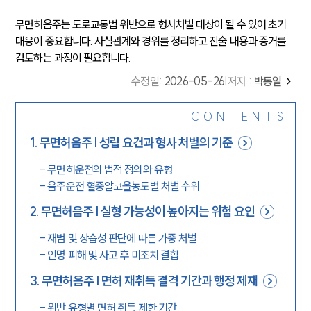
무면허음주는 도로교통법 위반으로 형사처벌 대상이 될 수 있어 초기
대응이 중요합니다. 사실관계와 경위를 정리하고 진술 내용과 증거를
검토하는 과정이 필요합니다.
수정일
:
2026-05-26
|
저자 :
박동일
CONTENTS
1
.
무면허음주 | 성립 요건과 형사 처벌의 기준
-
무면허운전의 법적 정의와 유형
-
음주운전 혈중알코올농도별 처벌 수위
2
.
무면허음주 | 실형 가능성이 높아지는 위험 요인
-
재범 및 상습성 판단에 따른 가중 처벌
-
인명 피해 및 사고 후 미조치 결합
3
.
무면허음주 | 면허 재취득 결격 기간과 행정 제재
-
위반 유형별 면허 취득 제한 기간