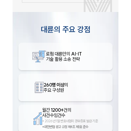
대륜의 주요 강점
로펌 대륜만의
AI·IT
기술 활용 소송 전략
260명 이상
의
주요 구성원
월간
1200+
건의
사건수임건수
*
2026년 1월 변호사협회 경유증표 발급 기준
*대한변협 광고 규정 제4조 제1호 준수