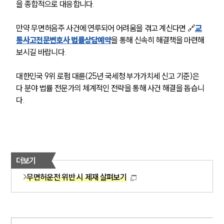
고객후기
을 종합적으로 대응합니다.
만약 무면허음주 사건에 연루되어 어려움을 겪고 계신다면 🔗
교
업무분야
통사고전문변호사 법률상담예약
을 통해 신속히 해결책을 마련해 
보시길 바랍니다.
음주교통사고대응부 업무
전체
대한민국 9위 로펌 대륜(25년 국세청 부가가치세 신고 기준)은 
다 분야 법률 전문가의 체계적인 전략을 통해 사건 해결을 돕습니
구성원 소개
다.
음주운전·교통사고전문변호사추천
소식/자료
더보기
언론보도
무면허운전 위반 시 제재 살펴보기
공지사항
법률 블로그
법률서식
뉴스레터/브로슈어