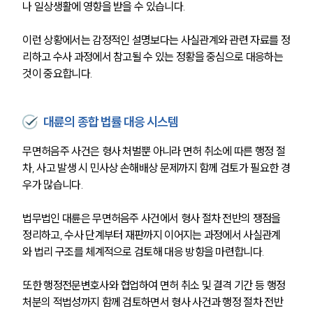
나 일상생활에 영향을 받을 수 있습니다.
이런 상황에서는 감정적인 설명보다는 사실관계와 관련 자료를 정
리하고 수사 과정에서 참고될 수 있는 정황을 중심으로 대응하는 
것이 중요합니다.
팀소개
팀소개
대륜의 강점
대륜의 종합 법률 대응 시스템
오시는 길
글로벌 파트너 로펌
무면허음주 사건은 형사 처벌뿐 아니라 면허 취소에 따른 행정 절
고객의 소리
차, 사고 발생 시 민사상 손해배상 문제까지 함께 검토가 필요한 경
통합검색
우가 많습니다.
AI대륜
법무법인 대륜은 무면허음주 사건에서 형사 절차 전반의 쟁점을 
업무사례
정리하고, 수사 단계부터 재판까지 이어지는 과정에서 사실관계
와 법리 구조를 체계적으로 검토해 대응 방향을 마련합니다.
주요 업무사례
사례분석/최신동향
또한 행정전문변호사와 협업하여 면허 취소 및 결격 기간 등 행정
법률정보
처분의 적법성까지 함께 검토하면서 형사 사건과 행정 절차 전반
법률지식인