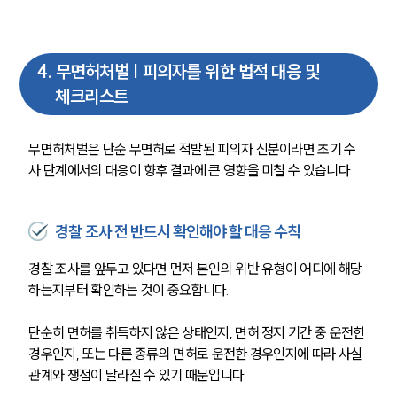
팀소개
4
.
무면허처벌 | 피의자를 위한 법적 대응 및
팀소개
체크리스트
대륜의 강점
오시는 길
글로벌 파트너 로펌
무면허처벌은 단순 무면허로 적발된 피의자 신분이라면 초기 수
고객의 소리
사 단계에서의 대응이 향후 결과에 큰 영향을 미칠 수 있습니다.
통합검색
AI대륜
경찰 조사 전 반드시 확인해야 할 대응 수칙
업무사례
경찰 조사를 앞두고 있다면 먼저 본인의 위반 유형이 어디에 해당
주요 업무사례
하는지부터 확인하는 것이 중요합니다.
사례분석/최신동향
법률정보
단순히 면허를 취득하지 않은 상태인지, 면허 정지 기간 중 운전한 
법률지식인
경우인지, 또는 다른 종류의 면허로 운전한 경우인지에 따라 사실
고객후기
관계와 쟁점이 달라질 수 있기 때문입니다.