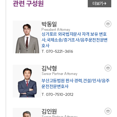
관련 구성원
더보기
박동일
President Attorney
싱가포르 외국법자문사 자격 보유 변호
사,국제소송/증거조사/음주운전전문변
호사
T.
070-5221-3616
김낙형
Senior Partner Attorney
부산고등법원 판사 경력,건설/민사/음주
운전전문변호사
T.
070-7510-2012
김인원
Senior Partner Attorney