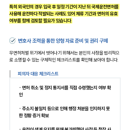
업무분야
특히 외국인의 경우 입국 후 일정 기간이 지난 뒤 국제운전면허를 
사용해 운전하다 적발되는 사례도 있어 체류 기간과 면허의 유효 
음주교통사고대응부 업무
여부를 함께 검토할 필요가 있습니다.
전체
변호사 조력을 통한 양형 자료 준비 및 권리 구제
구성원 소개
무면허처벌 위기에서 벗어나기 위해서는 본인의 사정을 법리적으
음주운전·교통사고전문변호사추천
로 소명할 수 있는 구체적인 체크리스트를 확인해 보아야 합니다.
소식/자료
피의자 대응 체크리스트
언론보도
· 면허 취소 및 정지 통지서를 직접 수령했는지 여부 확
공지사항
인
법률 블로그
법률서식
· 주소지 불일치 등으로 인해 행정 처분을 인지하지 못
뉴스레터/브로슈어
세미나
한 정황 증거 확보
· 운전이 생계 유지를 위해 불가피했던 사정 등 참작 사