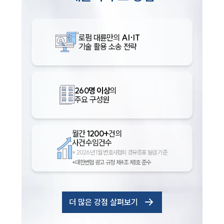
로펌 대륜만의
AI·IT
기술 활용 소송 전략
260명 이상
의
주요 구성원
월간
1200+
건의
사건수임건수
*
2026년 1월 변호사협회 경유증표 발급 기준
*대한변협 광고 규정 제4조 제1호 준수
더 많은 강점 살펴보기