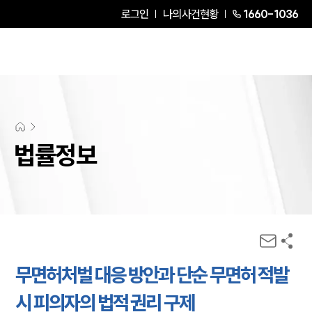
로그인
나의사건현황
1660-1036
법률정보
무면허처벌 대응 방안과 단순 무면허 적발
시 피의자의 법적 권리 구제