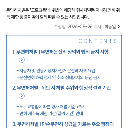
무면허처벌은 「도로교통법」 위반에 해당해 형사처벌뿐 아니라 면허 취
득 제한 등 불이익이 함께 따를 수 있는 사안입니다.
수정일
:
2026-05-26
|
저자 :
박동일
CONTENTS
1
.
무면허처벌 | 무면허운전의 정의와 법적 금지 사항
-
자동차 및 원동기장치자전거 운전의 자격 요건
-
운전면허 효력 정지 및 취소 상태에서의 운전 금지
2
.
무면허처벌 | 위반 시 처벌 수위와 행정적 결격 기간
-
도로교통법에 따른 형사 처벌 기준 요약
-
면허 재취득 제한 기간(결격 기간) 안내
3
.
무면허처벌 | 단순무면허 성립을 가르는 주요 쟁점과