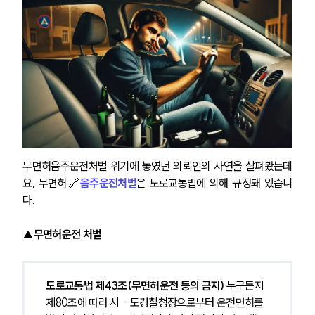
무면허음주운전처벌 위기에 놓였던 의뢰인의 사연을 살펴봤는데
요, 무면허🔗
음주운전처벌
은 도로교통법에 의해 규정돼 있습니
다.
▲무면허운전 처벌
도로교통법 제43조(무면허운전 등의 금지) 
누구든지 
제80조에 따라 시ㆍ도경찰청장으로부터 운전면허를 