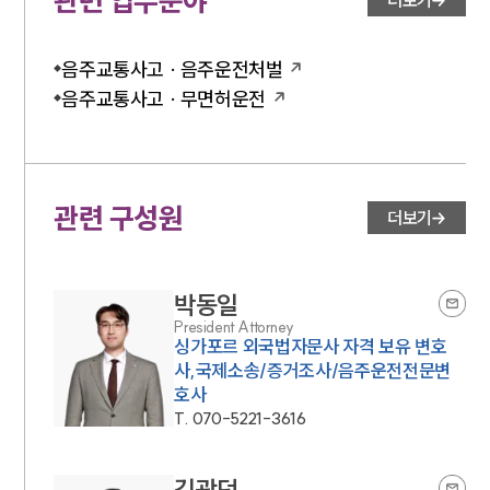
관련 업무분야
법률서식
더보기
뉴스레터/브로슈어
세미나
음주교통사고 · 음주운전처벌
음주교통사고 · 무면허운전
대륜법률상담예약
대륜법률상담예약
관련 구성원
더보기
박동일
President Attorney
싱가포르 외국법자문사 자격 보유 변호
사,국제소송/증거조사/음주운전전문변
호사
T.
070-5221-3616
김광덕