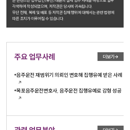
본 콘텐츠는 법무법인(유한) 대륜의 실제 업무 사례를 바탕으로 일부
법률정보
각색하여 작성되었으며, 저작권은 당사에 귀속됩니다.
법률지식인
무단 전재, 복제 및 배포 등 저작권 침해 행위에 대해서는 관련 법령에
고객후기
따른 조치가 이루어질 수 있습니다.
업무분야
음주교통사고대응부 업무
전체
주요 업무사례
더보기
구성원 소개
음주운전 재범위기 의뢰인 변호해 집행유예 받은 사례
음주운전·교통사고전문변호사추천
목포음주운전변호사, 음주운전 집행유예로 감형 성공
소식/자료
언론보도
공지사항
법률 블로그