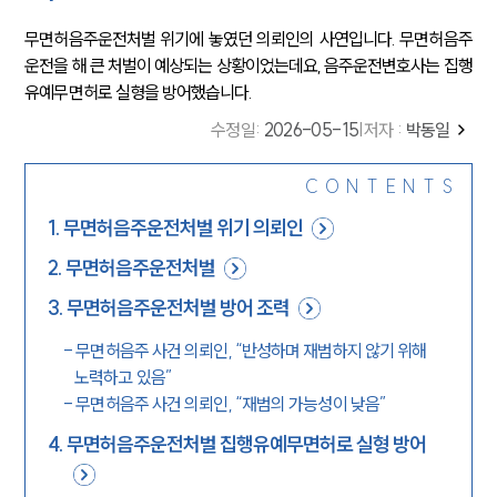
무면허음주운전처벌 위기에 놓였던 의뢰인의 사연입니다. 무면허음주
운전을 해 큰 처벌이 예상되는 상황이었는데요, 음주운전변호사는 집행
유예무면허로 실형을 방어했습니다.
수정일
:
2026-05-15
|
저자 :
박동일
CONTENTS
1
.
무면허음주운전처벌 위기 의뢰인
2
.
무면허음주운전처벌
3
.
무면허음주운전처벌 방어 조력
-
무면허음주 사건 의뢰인, “반성하며 재범하지 않기 위해
노력하고 있음”
-
무면허음주 사건 의뢰인, “재범의 가능성이 낮음”
4
.
무면허음주운전처벌 집행유예무면허로 실형 방어