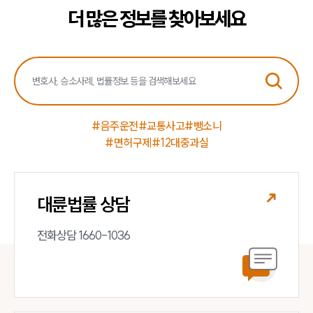
더 많은 정보를 찾아보세요
#음주운전
#교통사고
#뺑소니
#면허구제
#12대중과실
대륜법률 상담
전화상담 1660-1036