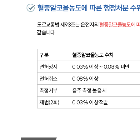
혈중알코올농도에 따른 행정처분 수
도로교통법 제93조는 운전자의 
혈중알코올농도에 따라
같습니다.
구분
혈중알코올농도 수치
면허정지
0.03% 이상 ~ 0.08% 미만
면허취소
0.08% 이상
측정거부
음주 측정 불응 시
재범(2회)
0.03% 이상 적발