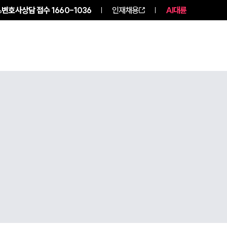
변호사상담 접수
1660-1036
인재채용
AI대륜
구성원 소개
소식/자료