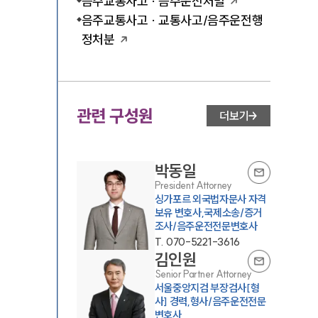
음주교통사고 · 음주운전처벌
음주교통사고 · 교통사고/음주운전행
정처분
관련 구성원
더보기
박동일
President Attorney
싱가포르 외국법자문사 자격
보유 변호사,국제소송/증거
조사/음주운전전문변호사
T.
070-5221-3616
김인원
Senior Partner Attorney
서울중앙지검 부장검사[형
사] 경력,형사/음주운전전문
변호사