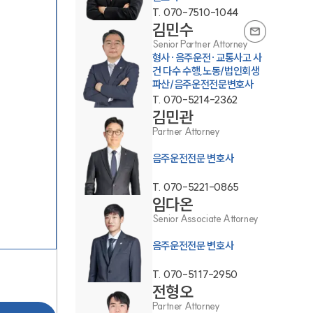
T.
070-7510-1044
김민수
Senior Partner Attorney
형사·음주운전·교통사고 사
건 다수 수행,노동/법인회생
파산/음주운전전문변호사
T.
070-5214-2362
김민관
팀소개
Partner Attorney
음주운전전문 변호사
팀소개
T.
070-5221-0865
대륜의 강점
임다온
Senior Associate Attorney
오시는 길
음주운전전문 변호사
글로벌 파트너 로펌
T.
070-5117-2950
고객의 소리
전형오
Partner Attorney
통합검색