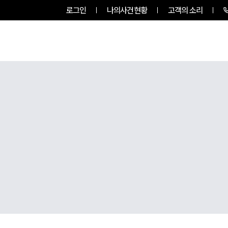
로그인
나의사건현황
고객의 소리
팀소개
업무사례
업무분야