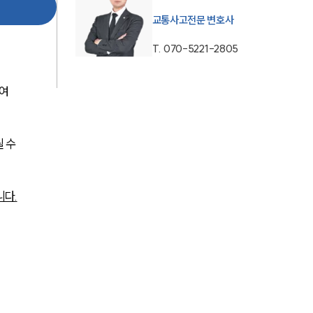
교통사고전문 변호사
AI대륜
T.
070-5221-2805
업무사례
여 
주요 업무사례
사례분석/최신동향
 수 
법률정보
법률지식인
니다.
고객후기
업무분야
음주교통사고대응부 업무