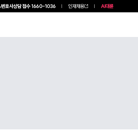
변호사상담 접수
1660-1036
인재채용
AI대륜
구성원 소개
소식/자료