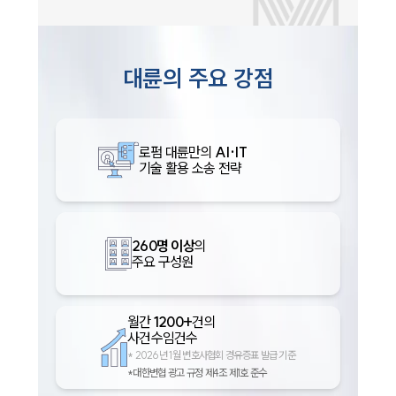
대륜의 주요 강점
로펌 대륜만의
AI·IT
기술 활용 소송 전략
260명 이상
의
주요 구성원
월간
1200+
건의
사건수임건수
*
2026년 1월 변호사협회 경유증표 발급 기준
*대한변협 광고 규정 제4조 제1호 준수