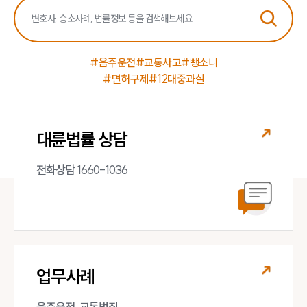
#음주운전
#교통사고
#뺑소니
#면허구제
#12대중과실
대륜법률 상담
전화상담 1660-1036
업무사례
음주운전, 교통범죄 
