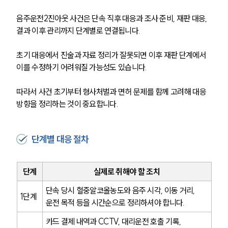
고객의 소리
통합검색
음주운전2진아웃 사건은 단속 직후 대응과 조사 준비, 재판 대응, 
AI대륜
결과 이후 관리까지 단계별로 연결됩니다.
업무사례
초기 대응에서 진술과 자료 정리가 잘못되면 이후 재판 단계에서 
이를 수정하기 어려워질 가능성도 있습니다.
주요 업무사례
사례분석/최신동향
따라서 사건 초기부터 형사처벌과 면허 문제를 함께 고려해 대응 
법률정보
법률지식인
방향을 정리하는 것이 중요합니다.
고객후기
단계별 대응 절차
업무분야
음주교통사고대응부 업무
단계
실제로 취해야 할 조치
전체
단속 당시 혈중알코올농도와 음주 시각, 이동 거리, 
1단계
운전 목적 등을 시간순으로 정리하셔야 합니다.
구성원 소개
카드 결제 내역과 CCTV, 대리운전 호출 기록, 