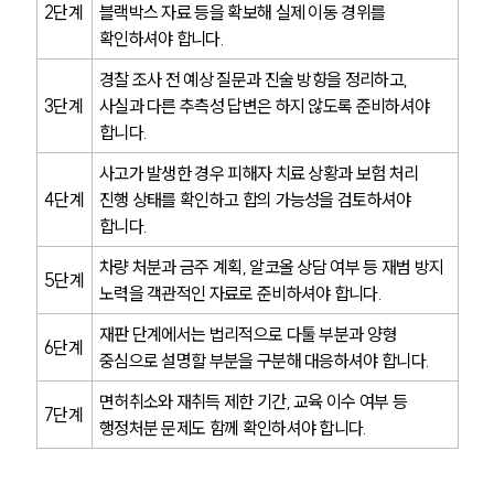
2단계
블랙박스 자료 등을 확보해 실제 이동 경위를 
음주운전·교통사고전문변호사추천
확인하셔야 합니다.
경찰 조사 전 예상 질문과 진술 방향을 정리하고, 
소식/자료
3단계
사실과 다른 추측성 답변은 하지 않도록 준비하셔야 
언론보도
합니다.
공지사항
사고가 발생한 경우 피해자 치료 상황과 보험 처리 
법률 블로그
법률서식
4단계
진행 상태를 확인하고 합의 가능성을 검토하셔야 
뉴스레터/브로슈어
합니다.
세미나
차량 처분과 금주 계획, 알코올 상담 여부 등 재범 방지 
5단계
노력을 객관적인 자료로 준비하셔야 합니다.
대륜법률상담예약
재판 단계에서는 법리적으로 다툴 부분과 양형 
6단계
중심으로 설명할 부분을 구분해 대응하셔야 합니다.
대륜법률상담예약
면허취소와 재취득 제한 기간, 교육 이수 여부 등 
7단계
행정처분 문제도 함께 확인하셔야 합니다.