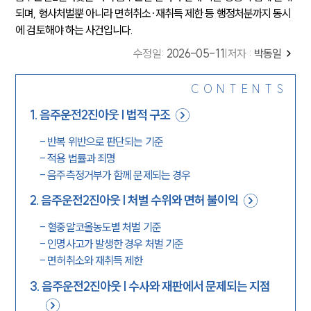
되며, 형사처벌뿐 아니라 면허취소·재취득 제한 등 행정처분까지 동시
에 검토해야 하는 사건입니다.
수정일
:
2026-05-11
|
저자 :
박동일
CONTENTS
1
.
음주운전2진아웃 | 법적 구조
-
반복 위반으로 판단되는 기준
-
적용 법률과 죄명
-
음주측정거부가 함께 문제되는 경우
2
.
음주운전2진아웃 | 처벌 수위와 면허 불이익
-
혈중알코올농도별 처벌 기준
-
인명사고가 발생한 경우 처벌 기준
-
면허취소와 재취득 제한
3
.
음주운전2진아웃 | 수사와 재판에서 문제되는 지점