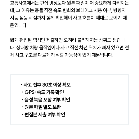
글로벌 파트너 로펌
교통사고에서는 편집 영상보다 원본 파일이 더 중요하게 다뤄지는
고객의 소리
데, 그 이유는 충돌 직전 속도 변화와 브레이크 사용 여부, 방향지
통합검색
시등 점등 시점까지 함께 확인해야 사고 흐름이 제대로 보이기 때
AI대륜
문입니다.
업무사례
짧게 편집된 영상만 제출하면 오히려 불리해지는 상황도 생깁니
다. 상대방 차량 움직임이나 사고 직전 차선 위치가 빠져 있으면 전
주요 업무사례
체 사고 구조를 다르게 해석할 가능성이 있기 때문입니다.
사례분석/최신동향
법률정보
법률지식인
고객후기
· 사고 전후 30초 이상 확보
 · GPS·속도 기록 확인
업무분야
 · 음성 녹음 포함 여부 확인
 · 원본 파일 별도 보관
음주교통사고대응부 업무
 · 편집본 제출 여부 확인
전체
구성원 소개