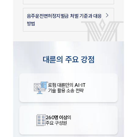
음주운전면허정지벌금 처벌 기준과 대응
방법
대륜의 주요 강점
인재채용
만화로 보는 사례
로펌 대륜만의
AI·IT
기술 활용 소송 전략
260명 이상
의
주요 구성원