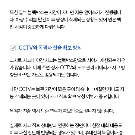
음주운전·교통사고전문변호사추천
또한 일부 블랙박스는 시간이 지나면 자동 덮어쓰기가 진행됩니
다. 차량 수리를 맡긴 이후 영상이 삭제되는 상황도 있어 원본 백
업 시점이 중요하게 다뤄집니다.
소식/자료
언론보도
CCTV와 목격자 진술 확보 방식
공지사항
법률 블로그
교차로 사고나 야간 사고는 블랙박스만으로 시야가 제한되는 경우
법률서식
가 많습니다. 이때 주변 상가 CCTV와 도로 관리 카메라가 사고 방
뉴스레터/브로슈어
향을 바꾸는 자료로 활용되기도 합니다.
세미나
다만 CCTV는 보관 기간이 짧은 곳이 많습니다. 며칠만 지나도 자
대륜법률상담예약
동 삭제되는 곳이 있어 사고 직후 확보 요청 여부가 중요합니다.
대륜법률상담예약
목격자 진술 역시 단순 연락처 확보만으로 끝나지 않습니다. 
실제로 사고 직후 상대방과 언쟁하는 장면이나 현장 대화 내용도 
이후 과실 판단에 반영되는 경우가 있으며, 휴대전화 녹음이나 통