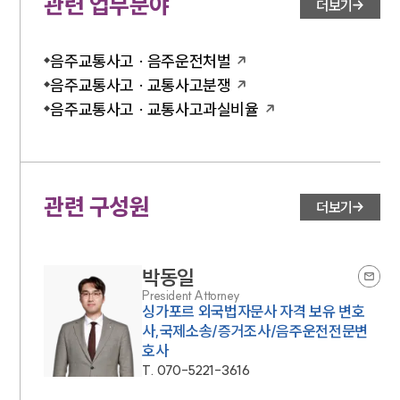
관련 업무분야
더보기
음주교통사고 · 음주운전처벌
음주교통사고 · 교통사고분쟁
음주교통사고 · 교통사고과실비율
관련 구성원
더보기
박동일
President Attorney
싱가포르 외국법자문사 자격 보유 변호
사,국제소송/증거조사/음주운전전문변
호사
T.
070-5221-3616