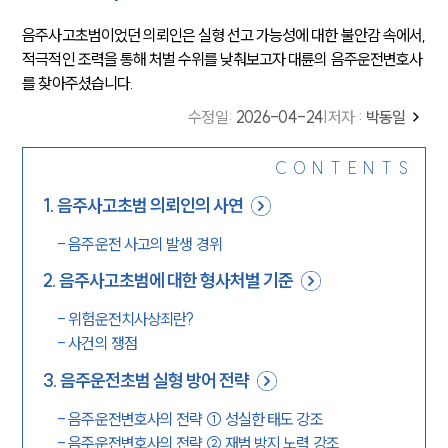
음주사고초범이었던 의뢰인은 실형 선고 가능성에 대한 불안감 속에서,
적극적인 조력을 통해 처벌 수위를 낮춰보고자 대륜의 음주운전변호사
를 찾아주셨습니다.
수정일
:
2026-04-24
|
저자 :
박동일
CONTENTS
1
.
음주사고초범 의뢰인의 사연
-
음주운전 사고의 발생 경위
2
.
음주사고초범에 대한 형사처벌 기준
-
위험운전치사상죄란?
-
사건의 쟁점
3
.
음주운전초범 실형 방어 전략
-
음주운전변호사의 전략 ① 성실한 태도 강조
-
음주운전변호사의 전략 ② 재범 방지 노력 강조