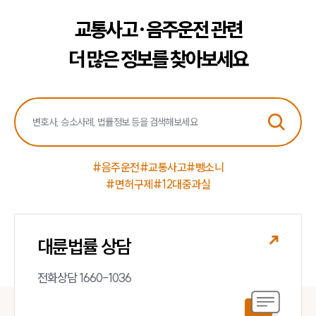
교통사고·음주운전 관련
더 많은 정보를 찾아보세요
#음주운전
#교통사고
#뺑소니
#면허구제
#12대중과실
대륜법률 상담
전화상담 1660-1036