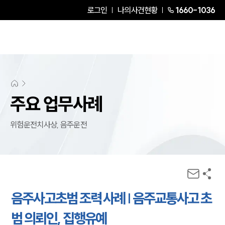
로그인
나의사건현황
1660-1036
주요 업무사례
위험운전치사상, 음주운전
음주사고초범 조력 사례 | 음주교통사고 초
범 의뢰인, 집행유예