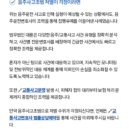
음주사고초범 처벌이 걱정이라면
대륜의 강점
오시는 길
위는 음주운전 사고로 인해 실형이 예상될 수 있는 상황에서도, 음
글로벌 파트너 로펌
주운전변호사의 조력을 통해 집행유예를 이끌어낸 사례였습니다.
고객의 소리
통합검색
AI대륜
법무법인 대륜은 다양한 음주/교통사고 사건 유형을 정확히 분석
하고, 사건별 전문변호사를 배정하여 긴급한 사건에서도 빠르고 
정확한 조력을 제공합니다.
업무사례
주요 업무사례
혼자가 아닌 팀으로 사건에 대응하고 있으며, 지속적인 모니터링 
사례분석/최신동향
및 전방위적인 대응 체계를 통해 의뢰인이 손실을 최소화할 수 있
법률정보
도록 노력하고 있습니다.
법률지식인
고객후기
또한 🔗
교통사고분쟁
 발생 시, 피해자 합의 대리부터 보험 처리 문
제까지 종합적인 조력을 제공합니다.
업무분야
만약 음주사고초범으로 처벌 수위가 걱정되신다면, 언제든 🔗
교
음주교통사고대응부 업무
통사고변호사 법률상담예약
을 통해 사건을 의뢰해 주시길 바랍니
전체
다.