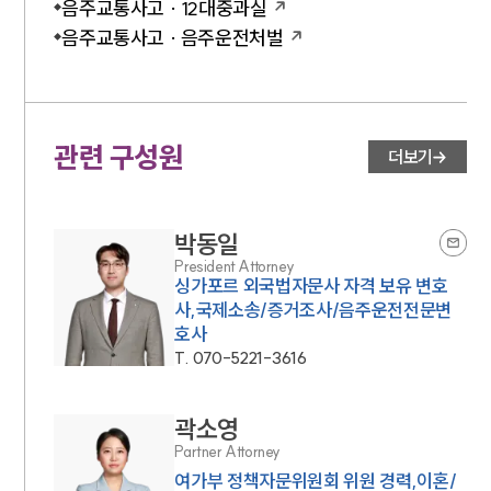
음주교통사고 · 12대중과실
음주교통사고 · 음주운전처벌
관련 구성원
더보기
박동일
President Attorney
싱가포르 외국법자문사 자격 보유 변호
사,국제소송/증거조사/음주운전전문변
호사
T.
070-5221-3616
곽소영
Partner Attorney
여가부 정책자문위원회 위원 경력,이혼/