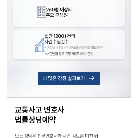
260명 이상
의
주요 구성원
월간
1200+
건의
사건수임건수
*
2026년 1월 변호사협회 경유증표 발급 기준
*대한변협 광고 규정 제4조 제1호 준수
더 많은 강점 살펴보기
교통사고
변호사
법률상담예약
모든 상담은 전문변호사가 사건 검토를 마친 뒤