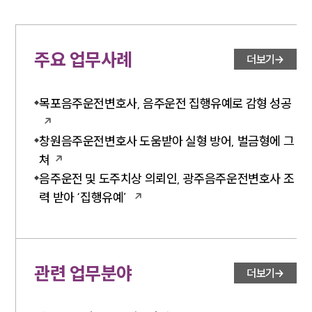
전체
구성원 소개
주요 업무사례
더보기
음주운전·교통사고전문변호사추천
목포음주운전변호사, 음주운전 집행유예로 감형 성공
소식/자료
창원음주운전변호사 도움받아 실형 방어, 벌금형에 그
언론보도
쳐
공지사항
음주운전 및 도주치상 의뢰인, 광주음주운전변호사 조
법률 블로그
법률서식
력 받아 ‘집행유예’
뉴스레터/브로슈어
세미나
대륜법률상담예약
관련 업무분야
더보기
대륜법률상담예약