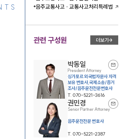
NTS
음주교통사고 · 교통사고처리특례법
관련 구성원
더보기
박동일
President Attorney
싱가포르 외국법자문사 자격
보유 변호사,국제소송/증거
조사/음주운전전문변호사
T.
070-5221-3616
권민경
Senior Partner Attorney
음주운전전문 변호사
T.
070-5221-2387