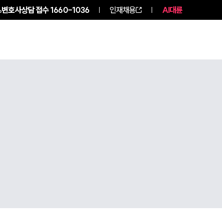
변호사상담 접수
1660-1036
인재채용
AI대륜
구성원 소개
소식/자료