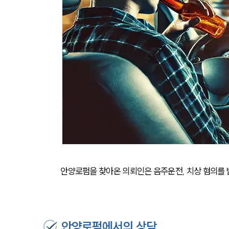
안양로펌을 찾아온 의뢰인은 음주운전, 치상 혐의를
안양로펌에서의 상담