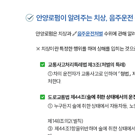
안양로펌이 알려주는 치상, 음주운전
안양로펌은 치상과 🔗
음주운전처벌
 수위에 관해 알
※ 
치상이란 특정한 행위를 하여 상해를 입히는 것으로
교통사고처리특례법 제3조(처벌의 특례)
①
차의 운전자가 교통사고로 인하여 
「형법」 
처한다.
도로교통법 
제44조(
술에 취한 상태에서의 운전
① 누구든지 술에 취한 상태에서 자동차등, 노
제148조의2(벌칙)
③ 제44조1항을위반하여 술에 취한 상태에서