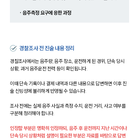
글로벌 파트너 로펌
고객의 소리
· 음주측정 요구에 응한 과정
통합검색
AI대륜
업무사례
경찰조사 전 진술 내용 정리
주요 업무사례
사례분석/최신동향
경찰조사에서는 음주량, 음주 장소, 운전하게 된 경위, 단속 당시 
법률정보
상황, 과거 음주운전 전력 등이 확인됩니다.
법률지식인
고객후기
이때 단속 기록이나 결제 내역과 다른 내용으로 답변하면 이후 진
술 신빙성에 불리하게 반영될 수 있습니다.
업무분야
조사 전에는 실제 음주 사실과 측정 수치, 운전 거리, 사고 여부를 
음주교통사고대응부 업무
구분해 정리해야 합니다.
전체
인정할 부분은 명확히 인정하되, 음주 후 운전까지 지난 시간이나 
단속 당시 상황처럼 설명이 필요한 부분은 자료를 바탕으로 답변
구성원 소개