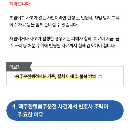
해야 합니다.
음주운전·교통사고전문변호사추천
초범이고 사고가 없는 사안이라면 반성문, 탄원서, 재범 방지 교육 
이수 자료 등을 함께 준비할 수 있습니다.
소식/자료
재범이거나 사고가 발생한 경우에는 피해자 합의, 치료비 지급, 금
언론보도
주 노력 등 처분 수위에 반영될 자료까지 함께 검토해야 합니다.
공지사항
법률 블로그
법률서식
뉴스레터/브로슈어
더보기
세미나
음주운전행정처분 기준, 절차 이해 및 불복 방법
대륜법률상담예약
대륜법률상담예약
4
.
맥주한캔음주운전 사건에서 변호사 조력이
필요한 이유