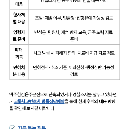
경찰조사 전 음주 경위와 진술 내용 정리
대응
형사처
초범·재범 여부, 벌금형·집행유예 가능성 검토
벌 대응
양형자
반성문, 탄원서, 재범 방지 교육, 금주 노력 자료 
료 준비
준비
피해 
사고 발생 시 피해자 합의, 치료비 지급 자료 검토
회복
면허처
면허정지·취소 기준, 이의신청·행정심판 가능성 
분 대응
검토
맥주한캔음주운전으로 단속되었거나 경찰조사를 앞두고 있다면 
🔗
교통사고변호사 법률상담예약
을 통해 현재 수치와 대응 방향
을 확인해 보시길 바랍니다.
자주 묻는 질문