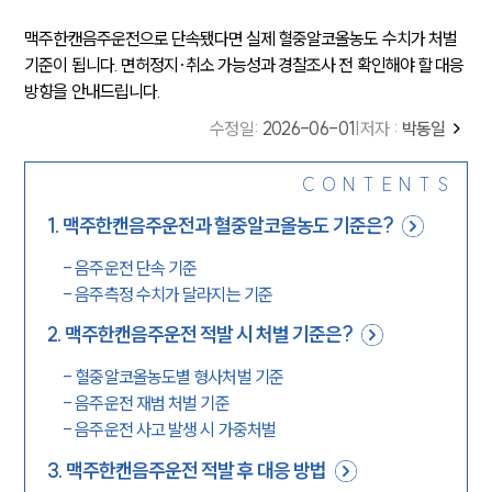
맥주한캔음주운전으로 단속됐다면 실제 혈중알코올농도 수치가 처벌
기준이 됩니다. 면허정지·취소 가능성과 경찰조사 전 확인해야 할 대응
방향을 안내드립니다.
수정일
:
2026-06-01
|
저자 :
박동일
CONTENTS
1
.
맥주한캔음주운전과 혈중알코올농도 기준은?
-
음주운전 단속 기준
-
음주측정 수치가 달라지는 기준
2
.
맥주한캔음주운전 적발 시 처벌 기준은?
-
혈중알코올농도별 형사처벌 기준
-
음주운전 재범 처벌 기준
-
음주운전 사고 발생 시 가중처벌
3
.
맥주한캔음주운전 적발 후 대응 방법