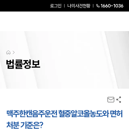
로그인
나의사건현황
1660-1036
법률정보
맥주한캔음주운전 혈중알코올농도와 면허
처분 기준은?