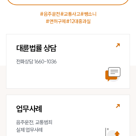
#음주운전
#교통사고
#뺑소니
#면허구제
#12대중과실
대륜법률 상담
전화상담 1660-1036
업무사례
음주운전, 교통범죄 

실제 업무사례