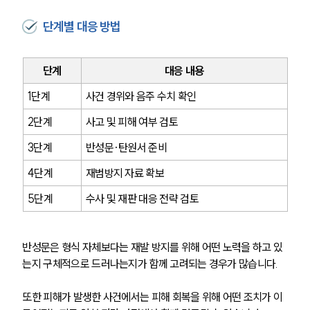
단계별 대응 방법
팀소개
단계
대응 내용
팀소개
1단계
사건 경위와 음주 수치 확인
대륜의 강점
오시는 길
2단계
사고 및 피해 여부 검토
글로벌 파트너 로펌
고객의 소리
3단계
반성문·탄원서 준비
통합검색
AI대륜
4단계
재범방지 자료 확보
5단계
수사 및 재판 대응 전략 검토
업무사례
주요 업무사례
반성문은 형식 자체보다는 재발 방지를 위해 어떤 노력을 하고 있
사례분석/최신동향
는지 구체적으로 드러나는지가 함께 고려되는 경우가 많습니다.
법률정보
법률지식인
고객후기
또한 피해가 발생한 사건에서는 피해 회복을 위해 어떤 조치가 이