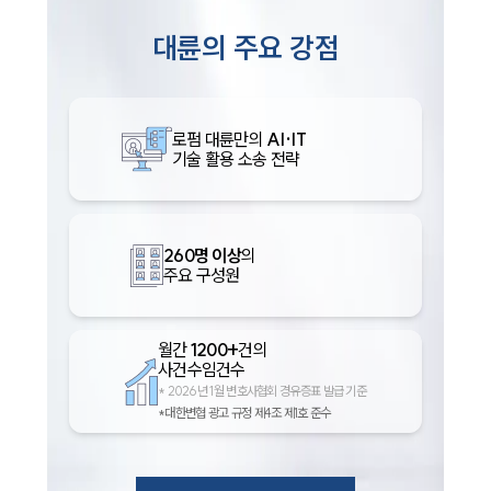
대륜의 주요 강점
로펌 대륜만의
AI·IT
기술 활용 소송 전략
260명 이상
의
주요 구성원
월간
1200+
건의
사건수임건수
*
2026년 1월 변호사협회 경유증표 발급 기준
*대한변협 광고 규정 제4조 제1호 준수