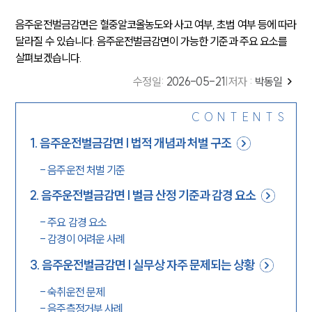
음주운전벌금감면은 혈중알코올농도와 사고 여부, 초범 여부 등에 따라
달라질 수 있습니다. 음주운전벌금감면이 가능한 기준과 주요 요소를
살펴보겠습니다.
수정일
:
2026-05-21
|
저자 :
박동일
CONTENTS
1
.
음주운전벌금감면 | 법적 개념과 처벌 구조
-
음주운전 처벌 기준
2
.
음주운전벌금감면 | 벌금 산정 기준과 감경 요소
-
주요 감경 요소
-
감경이 어려운 사례
3
.
음주운전벌금감면 | 실무상 자주 문제되는 상황
-
숙취운전 문제
-
음주측정거부 사례