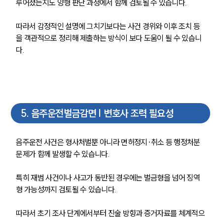
루어졌는지도 양형 판단 과정에서 함께 검토될 수 있습니다.
업무분야
따라서 감정적인 설명에 그치기보다는 사건 경위와 이후 조치 등
을 객관적으로 정리해 제출하는 방식이 보다 도움이 될 수 있습니
음주교통사고대응부 업무
다.
전체
구성원 소개
음주운전·교통사고전문변호사추천
5
.
음주운전벌금감면 | 변호사 조력 필요성
소식/자료
음주운전 사건은 형사처벌뿐 아니라 면허정지·취소 등 행정처분 
문제가 함께 발생할 수 있습니다. 
언론보도
공지사항
특히 재범 사건이나 사고가 동반된 경우에는 벌금형을 넘어 징역
법률 블로그
법률서식
형 가능성까지 검토될 수 있습니다. 
뉴스레터/브로슈어
세미나
따라서 초기 조사 단계에서부터 진술 방향과 증거자료를 체계적으