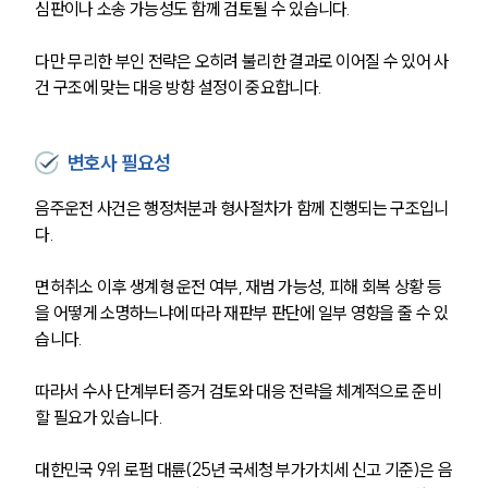
심판이나 소송 가능성도 함께 검토될 수 있습니다.
다만 무리한 부인 전략은 오히려 불리한 결과로 이어질 수 있어 사
건 구조에 맞는 대응 방향 설정이 중요합니다.
변호사 필요성
팀소개
음주운전 사건은 행정처분과 형사절차가 함께 진행되는 구조입니
팀소개
다.
대륜의 강점
오시는 길
글로벌 파트너 로펌
면허취소 이후 생계형 운전 여부, 재범 가능성, 피해 회복 상황 등
고객의 소리
을 어떻게 소명하느냐에 따라 재판부 판단에 일부 영향을 줄 수 있
통합검색
습니다.
AI대륜
따라서 수사 단계부터 증거 검토와 대응 전략을 체계적으로 준비
업무사례
할 필요가 있습니다.
주요 업무사례
대한민국 9위 로펌 대륜(25년 국세청 부가가치세 신고 기준)은 음
사례분석/최신동향