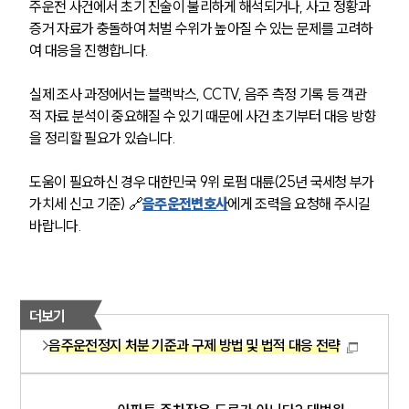
주운전 사건에서 초기 진술이 불리하게 해석되거나, 사고 정황과 
법률정보
증거 자료가 충돌하여 처벌 수위가 높아질 수 있는 문제를 고려하
법률지식인
고객후기
여 대응을 진행합니다. 
실제 조사 과정에서는 블랙박스, CCTV, 음주 측정 기록 등 객관
업무분야
적 자료 분석이 중요해질 수 있기 때문에 사건 초기부터 대응 방향
을 정리할 필요가 있습니다. 
음주교통사고대응부 업무
전체
도움이 필요하신 경우 대한민국 9위 로펌 대륜(25년 국세청 부가
가치세 신고 기준) 🔗
음주운전변호사
에게 조력을 요청해 주시길 
구성원 소개
바랍니다.
음주운전·교통사고전문변호사추천
더보기
소식/자료
음주운전정지 처분 기준과 구제 방법 및 법적 대응 전략
언론보도
공지사항
법률 블로그