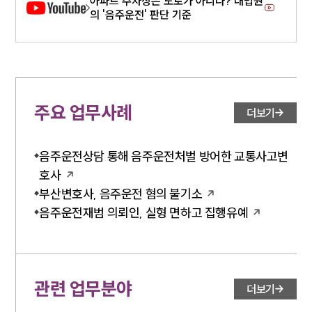
아파트 주차장은 도로가 아니다? 대법원
법률서식
의 '음주운전' 판단 기준
뉴스레터/브로슈어
세미나
대륜법률상담예약
주요 업무사례
대륜법률상담예약
더보기
음주운전상담 통해 음주운전처벌 방어한 교통사고변
호사
부산변호사, 음주운전 혐의 불기소
음주운전재범 의뢰인, 실형 면하고 집행유예
관련 업무분야
더보기