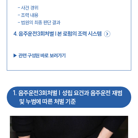
-
사건 경위
-
조력 내용
-
법원의 최종 판단 결과
4
.
음주운전3회처벌 | 본 로펌의 조력 시스템
▶︎ 관련 구성원 바로 보러가기
1
.
음주운전3회처벌 | 성립 요건과 음주운전 재범
및 누범에 따른 처벌 기준