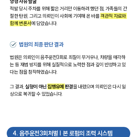
팀소개
양형 사유 발굴
적발 당시 주차를 위해 짧은 거리만 이동하려 했던 점, 가족들의 간
팀소개
절한 탄원, 그리고 의뢰인이 사회에 기여해 온 바를 
객관적 자료와 
대륜의 강점
함께 변론서
에 담았습니다.
오시는 길
글로벌 파트너 로펌
고객의 소리
법원의 최종 판단 결과
통합검색
AI대륜
법원은 의뢰인이 음주운전3회로 죄질이 무거우나, 차량을 매각하
는 등 재범 방지를 위해 실질적으로 노력한 점과 깊이 반성하고 있
업무사례
다는 점을 참작하였습니다.
주요 업무사례
그 결과, 
실형이 아닌 
집행유예 
판결
을 내렸으며 의뢰인은 다시 일
사례분석/최신동향
법률정보
상으로 복귀할 수 있었습니다.
법률지식인
고객후기
업무분야
4
.
음주운전3회처벌 | 본 로펌의 조력 시스템