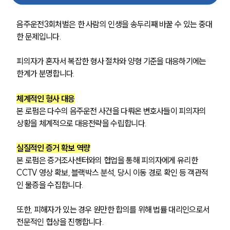
음주교통사고대응부 업무
전체
음주운전3회처벌은 한 사람의 인생을 송두리째 바꿀 수 있는 중대
한 문제입니다.
구성원 소개
피의자가 혼자서 복잡한 형사 절차와 양형 기준을 대응하기에는 
음주운전·교통사고전문변호사추천
한계가 분명합니다.
체계적인 형사 대응
소식/자료
본 로펌은 다수의 음주운전 사건을 다뤄온 변호사들이 피의자의 
상황을 체계적으로 대응전략을 수립합니다.  
언론보도
공지사항
법률 블로그
실질적인 증거 확보 역량
법률서식
본 로펌은 증거조사센터와의 협업을 통해 피의자에게 유리한 
뉴스레터/브로슈어
CCTV 영상 확보, 블랙박스 분석, 당시 이동 경로 확인 등 객관적
세미나
인 물증을 수집합니다.
대륜법률상담예약
또한, 피해자가 있는 경우 원만한 합의를 위해 법률 대리인으로서 
전문적인 협상을 진행합니다.