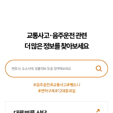
교통사고·음주운전 관련
더 많은 정보를 찾아보세요
#음주운전
#교통사고
#뺑소니
#면허구제
#12대중과실