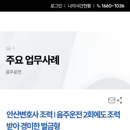
로그인
나의사건현황
1660-1036
주요 업무사례
음주운전
안산변호사 조력 | 음주운전 2회에도 조력
받아 경미한 벌금형