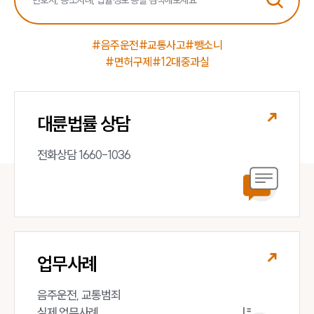
#음주운전
#교통사고
#뺑소니
#면허구제
#12대중과실
대륜법률 상담
전화상담 1660-1036
업무사례
음주운전, 교통범죄 

실제 업무사례