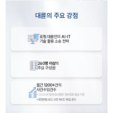
대륜의 주요 강점
로펌 대륜만의
AI·IT
기술 활용 소송 전략
260명 이상
의
주요 구성원
월간
1200+
건의
사건수임건수
*
2026년 1월 변호사협회 경유증표 발급 기준
*대한변협 광고 규정 제4조 제1호 준수