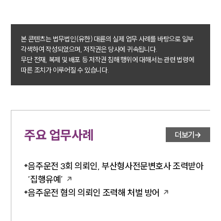
음주운전·교통사고전문변호사추천
소식/자료
본 콘텐츠는 법무법인(유한) 대륜의 실제 업무 사례를 바탕으로 일부
각색하여 작성되었으며, 저작권은 당사에 귀속됩니다.
언론보도
무단 전재, 복제 및 배포 등 저작권 침해 행위에 대해서는 관련 법령에
공지사항
따른 조치가 이루어질 수 있습니다.
법률 블로그
법률서식
뉴스레터/브로슈어
세미나
주요 업무사례
대륜법률상담예약
더보기
대륜법률상담예약
음주운전 3회 의뢰인, 부산형사전문변호사 조력받아
‘집행유예’
음주운전 혐의 의뢰인 조력해 처벌 방어