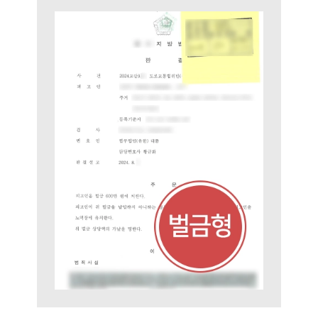
통합검색
AI대륜
업무사례
주요 업무사례
사례분석/최신동향
법률정보
법률지식인
고객후기
업무분야
음주교통사고대응부 업무
전체
구성원 소개