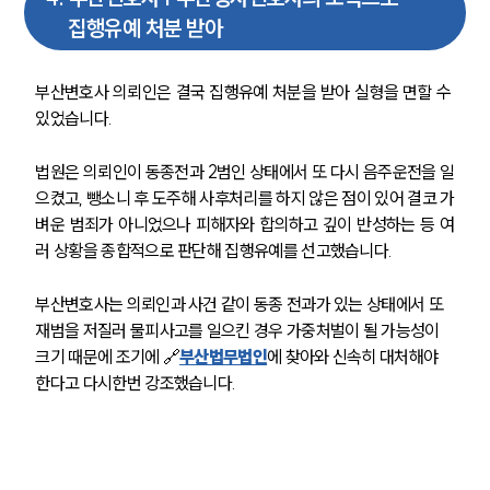
집행유예 처분 받아
부산변호사 의뢰인은 결국 집행유예 처분을 받아 실형을 면할 수 
있었습니다.
법원은 의뢰인이 동종전과 2범인 상태에서 또 다시 음주운전을 일
으켰고, 뺑소니 후 도주해 사후처리를 하지 않은 점이 있어 결코 가
벼운 범죄가 아니었으나 피해자와 합의하고 깊이 반성하는 등 여
러 상황을 종합적으로 판단해 집행유예를 선고했습니다.
팀소개
부산변호사는 의뢰인과 사건 같이 동종 전과가 있는 상태에서 또 
재범을 저질러 물피사고를 일으킨 경우 가중처벌이 될 가능성이 
팀소개
크기 때문에 조기에 🔗
부산법무법인
에 찾아와 신속히 대처해야 
대륜의 강점
한다고 다시한번 강조했습니다.
오시는 길
글로벌 파트너 로펌
고객의 소리
통합검색
AI대륜