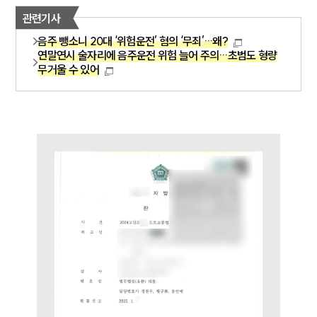
관련기사
업무사례
음주 뺑소니 20대 ‘위험운전’ 혐의 ‘무죄’…왜?
연말연시 술자리에 음주운전 위험 늘어 주의…초범도 형량
주요 업무사례
무거울 수 있어
사례분석/최신동향
법률정보
법률지식인
고객후기
업무분야
음주교통사고대응부 업무
전체
구성원 소개
음주운전·교통사고전문변호사추천