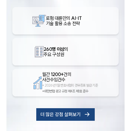
로펌 대륜만의
AI·IT
기술 활용 소송 전략
260명 이상
의
주요 구성원
월간
1200+
건의
사건수임건수
*
2026년 1월 변호사협회 경유증표 발급 기준
*대한변협 광고 규정 제4조 제1호 준수
더 많은 강점 살펴보기