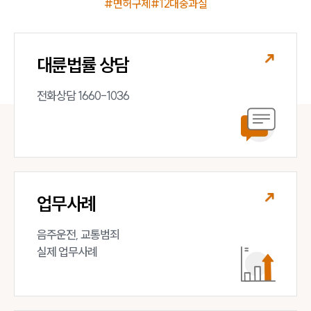
#면허구제
#12대중과실
대륜법률 상담
전화상담 1660-1036
업무사례
음주운전, 교통범죄 

실제 업무사례