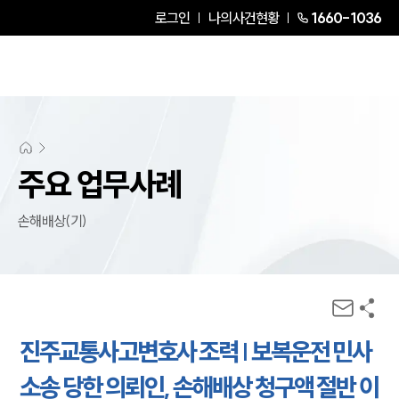
로그인
나의사건현황
1660-1036
주요 업무사례
손해배상(기)
진주교통사고변호사 조력 | 보복운전 민사
소송 당한 의뢰인, 손해배상 청구액 절반 이