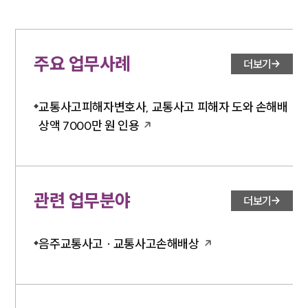
소식/자료
언론보도
공지사항
주요 업무사례
더보기
법률 블로그
법률서식
뉴스레터/브로슈어
교통사고피해자변호사, 교통사고 피해자 도와 손해배
세미나
상액 7000만 원 인용
대륜법률상담예약
대륜법률상담예약
관련 업무분야
더보기
음주교통사고 · 교통사고손해배상