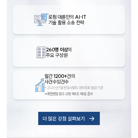
로펌 대륜만의
AI·IT
기술 활용 소송 전략
260명 이상
의
주요 구성원
월간
1200+
건의
사건수임건수
*
2026년 1월 변호사협회 경유증표 발급 기준
*대한변협 광고 규정 제4조 제1호 준수
더 많은 강점 살펴보기