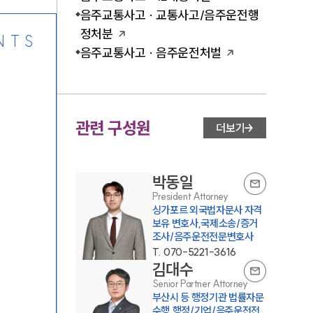
음주교통사고 · 교통사고/음주운전행
정처분
NTS
음주교통사고 · 음주운전처벌
관련 구성원
더보기
박동일
President Attorney
싱가포르 외국법자문사 자격
보유 변호사,국제소송/증거
조사/음주운전전문변호사
T.
070-5221-3616
김대수
Senior Partner Attorney
부산시 등 행정기관 법률자문
수행,행정/기업/음주운전전