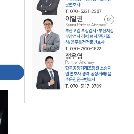
문변호사
T.
070-5221-2387
이일권
Senior Partner Attorney
부산고검 부장검사·부산지검
부장검사 경력,형사/증거조
사/음주운전전문변호사
T.
070-7510-1822
정우영
팀소개
Partner Attorney
한국공정거래조정원 소송지
팀소개
원 변호사 경력,공정거래/음
주운전전문변호사
대륜의 강점
T.
070-5117-3709
오시는 길
글로벌 파트너 로펌
고객의 소리
통합검색