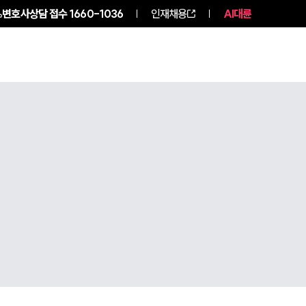
변호사상담 접수
1660-1036
인재채용
AI대륜
구성원 소개
소식/자료