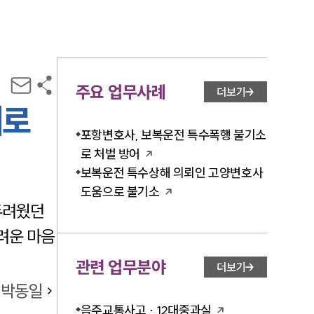
주요 업무사례
더보기
예로
포항변호사, 보복운전 특수폭행 불기소
로 처벌 방어
보복운전 특수상해 의뢰인 고양변호사
도움으로 불기소
두려웠던
려운 마음
관련 업무분야
더보기
박동일
음주교통사고 · 12대중과실