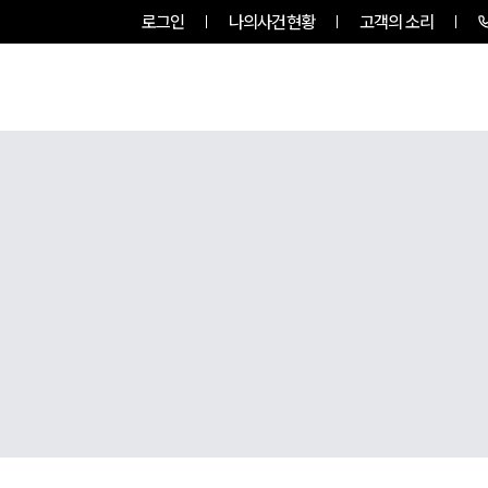
로그인
나의사건현황
고객의 소리
팀소개
업무사례
업무분야