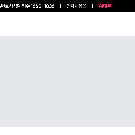
변호사상담 접수
1660-1036
인재채용
AI대륜
구성원 소개
소식/자료