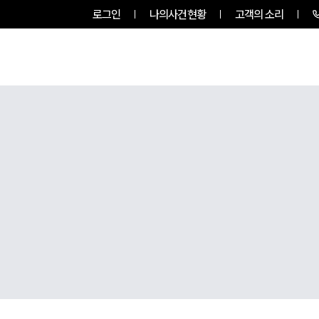
로그인
나의사건현황
고객의 소리
팀소개
업무사례
업무분야