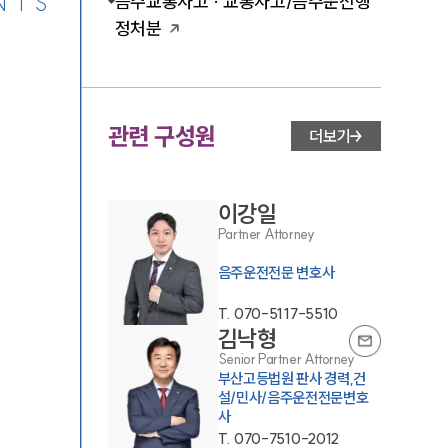
NTS
음주교통사고 · 교통사고/음주운전행
정처분
관련 구성원
더보기
이강일
Partner Attorney
음주운전전문 변호사
T.
070-5117-5510
김낙형
Senior Partner Attorney
부산고등법원 판사 경력,건
설/민사/음주운전전문변호
사
T.
070-7510-2012