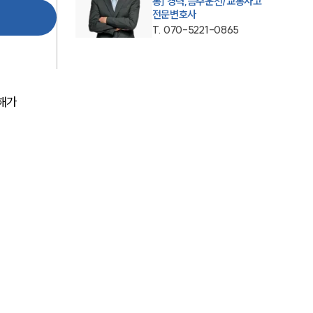
통] 경력,음주운전/교통사고
전문변호사
AI대륜
T.
070-5221-0865
업무사례
해가 
주요 업무사례
사례분석/최신동향
법률정보
법률지식인
고객후기
업무분야
음주교통사고대응부 업무