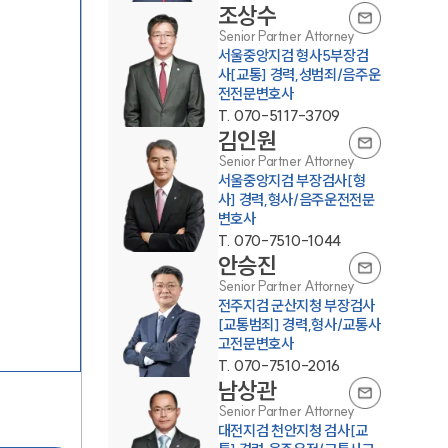
조상수
Senior Partner Attorney
서울중앙지검 형사5부장검
사[교통] 경력,성범죄/음주운
전전문변호사
T.
070-5117-3709
김인원
Senior Partner Attorney
서울중앙지검 부장검사[형
팀소개
사] 경력,형사/음주운전전문
변호사
팀소개
T.
070-7510-1044
안승진
대륜의 강점
Senior Partner Attorney
전주지검 군산지청 부장검사
오시는 길
[교통범죄] 경력,형사/교통사
고전문변호사
글로벌 파트너 로펌
T.
070-7510-2016
남상관
고객의 소리
Senior Partner Attorney
대전지검 천안지청 검사[교
통합검색