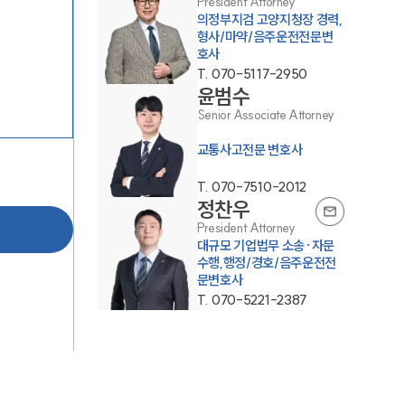
President Attorney
의정부지검 고양지청장 경력,
형사/마약/음주운전전문변
호사
T.
070-5117-2950
윤범수
Senior Associate Attorney
교통사고전문 변호사
팀소개
T.
070-7510-2012
정찬우
팀소개
President Attorney
대규모 기업법무 소송·자문
대륜의 강점
수행,행정/경호/음주운전전
문변호사
오시는 길
T.
070-5221-2387
글로벌 파트너 로펌
고객의 소리
통합검색