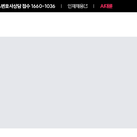
변호사상담 접수
1660-1036
인재채용
AI대륜
구성원 소개
소식/자료