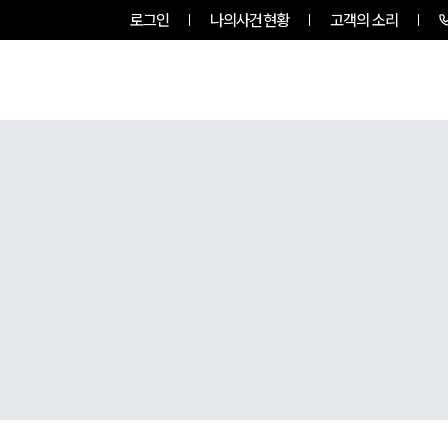
로그인
나의사건현황
고객의 소리
팀소개
업무사례
업무분야