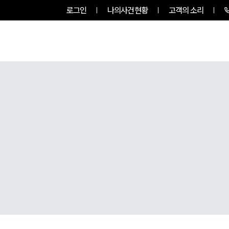
로그인
나의사건현황
고객의 소리
팀소개
업무사례
업무분야