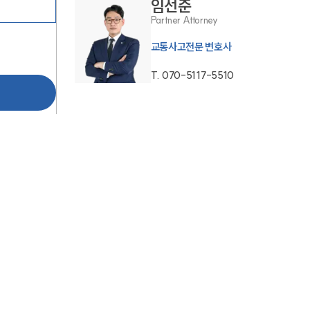
임선준
Partner Attorney
교통사고전문 변호사
T.
070-5117-5510
팀소개
팀소개
대륜의 강점
오시는 길
글로벌 파트너 로펌
고객의 소리
통합검색