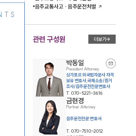
음주교통사고 · 음주운전처벌
NTS
관련 구성원
더보기
박동일
President Attorney
싱가포르 외국법자문사 자격
보유 변호사,국제소송/증거
조사/음주운전전문변호사
T.
070-5221-3616
금현경
Partner Attorney
음주운전전문 변호사
T.
070-7510-2012