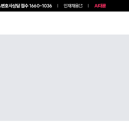
변호사상담 접수
1660-1036
인재채용
AI대륜
구성원 소개
소식/자료