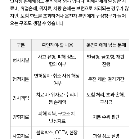
민사상 손해배상도 분리해서 봐야 합니다. 피해자에게 발생한 치
료비, 휴업손해, 위자료, 차량 손해는 보험으로 처리되는 경우가 많
지만, 보험 한도를 초과하거나 운전자 본인에게 구상청구가 들어
오는 구조도 생길 수 있습니다.
구분
확인해야 할 내용
운전자에게 남는 문제
사고 유형, 피해 정도, 
벌금형, 금고형, 재판 
형사처벌
합의 여부
진행
면허정지·취소 사유 해당 
행정처분
운전 제한, 결격기간
여부
치료비·위자료·수리비 
보험 처리, 초과 손해, 
민사책임
등 손해액
구상금
피해 회복, 구호조치, 
양형자료
처분 수위 판단
반성자료
블랙박스, CCTV, 현장 
사고자료
과실 정도 설명