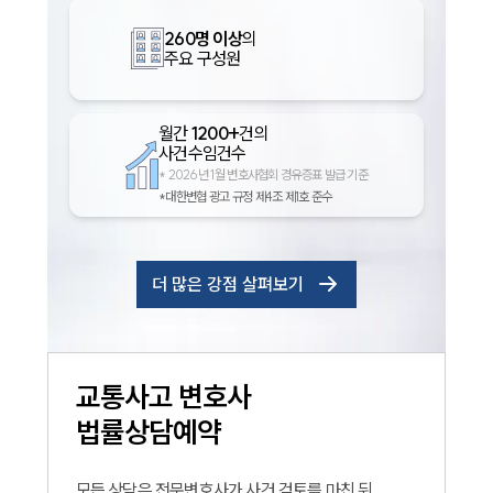
260명 이상
의
주요 구성원
월간
1200+
건의
사건수임건수
*
2026년 1월 변호사협회 경유증표 발급 기준
*대한변협 광고 규정 제4조 제1호 준수
인재채용
더 많은 강점 살펴보기
만화로 보는 사례
교통사고
변호사
법률상담예약
모든 상담은 전문변호사가 사건 검토를 마친 뒤