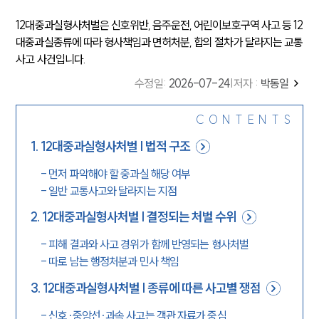
12대중과실형사처벌은 신호위반, 음주운전, 어린이보호구역 사고 등 12
대중과실종류에 따라 형사책임과 면허처분, 합의 절차가 달라지는 교통
사고 사건입니다.
수정일
:
2026-07-24
|
저자 :
박동일
CONTENTS
1
.
12대중과실형사처벌 | 법적 구조
-
먼저 파악해야 할 중과실 해당 여부
-
일반 교통사고와 달라지는 지점
2
.
12대중과실형사처벌 | 결정되는 처벌 수위
-
피해 결과와 사고 경위가 함께 반영되는 형사처벌
-
따로 남는 행정처분과 민사 책임
3
.
12대중과실형사처벌 | 종류에 따른 사고별 쟁점
-
신호·중앙선·과속 사고는 객관 자료가 중심