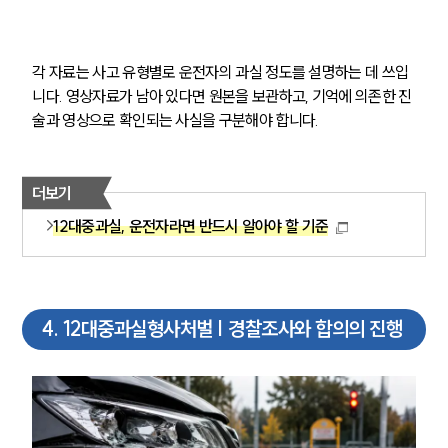
글로벌 파트너 로펌
고객의 소리
통합검색
AI대륜
각 자료는 사고 유형별로 운전자의 과실 정도를 설명하는 데 쓰입
니다. 영상자료가 남아 있다면 원본을 보관하고, 기억에 의존한 진
술과 영상으로 확인되는 사실을 구분해야 합니다.
업무사례
주요 업무사례
사례분석/최신동향
더보기
법률정보
12대중과실, 운전자라면 반드시 알아야 할 기준
법률지식인
고객후기
업무분야
4
.
12대중과실형사처벌 | 경찰조사와 합의의 진행
음주교통사고대응부 업무
전체
구성원 소개