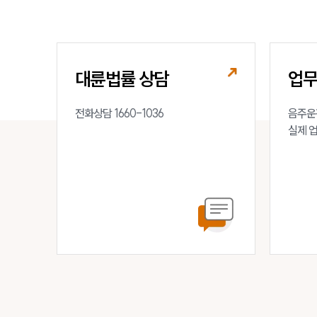
대륜법률 상담
업
전화상담 1660-1036
음주운전
실제 