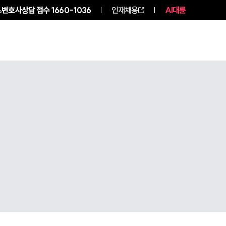
변호사상담 접수
1660-1036
인재채용
AI대륜
구성원 소개
소식/자료