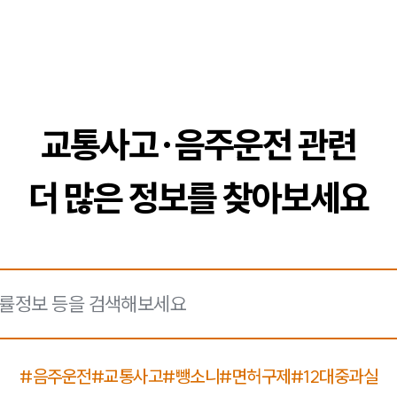
교통사고·음주운전 관련
더 많은 정보를 찾아보세요
#음주운전
#교통사고
#뺑소니
#면허구제
#12대중과실