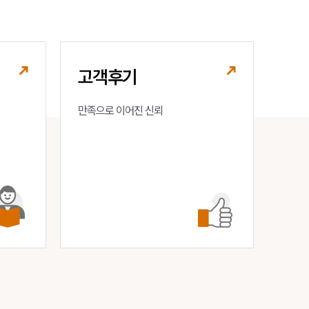
구성원 소개
음주운전·교통사고전문변호사추천
고객후기
소식/자료
만족으로 이어진 신뢰
언론보도
공지사항
법률 블로그
법률서식
뉴스레터/브로슈어
세미나