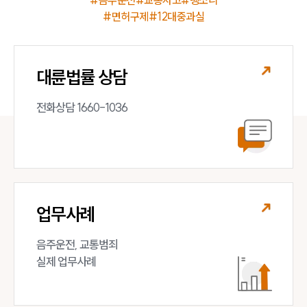
법률 블로그
#음주운전
#교통사고
#뺑소니
법률서식
#면허구제
#12대중과실
뉴스레터/브로슈어
세미나
대륜법률 상담
대륜법률상담예약
전화상담 1660-1036
대륜법률상담예약
업무사례
음주운전, 교통범죄 

실제 업무사례