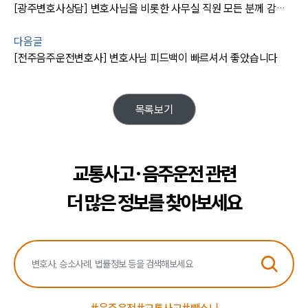
사례분석/최신동향
[광주변호사상담] 변호사님을 비롯한 사무실 직원 모든 분께 감사합니다.
법률정보
법률지식인
다음글
고객후기
[전주음주운전변호사] 변호사님 피드백이 빠르셔서 좋았습니다
업무분야
목록보기
음주교통사고대응부 업무
전체
교통사고·음주운전 관련
구성원 소개
더 많은 정보를 찾아보세요
음주운전·교통사고전문변호사추천
소식/자료
언론보도
공지사항