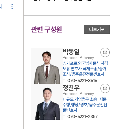
NTS
관련 구성원
더보기
박동일
President Attorney
싱가포르 외국법자문사 자격
보유 변호사,국제소송/증거
조사/음주운전전문변호사
T.
070-5221-3616
정찬우
President Attorney
대규모 기업법무 소송·자문
수행,행정/경호/음주운전전
문변호사
T.
070-5221-2387