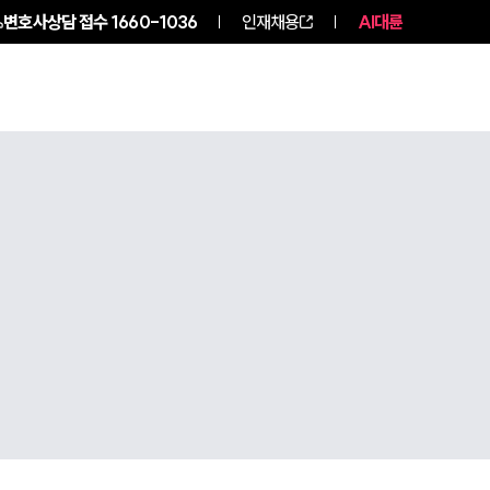
변호사상담 접수
1660-1036
인재채용
AI대륜
구성원 소개
소식/자료