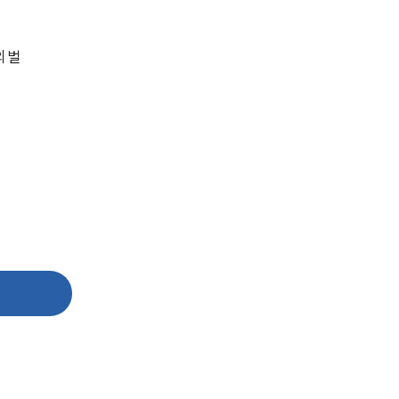
세미나
의 벌
대륜법률상담예약
대륜법률상담예약