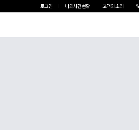
로그인
나의사건현황
고객의 소리
팀소개
업무사례
업무분야