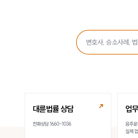
대륜법률 상담
업
전화상담 1660-1036
음주운전
실제 