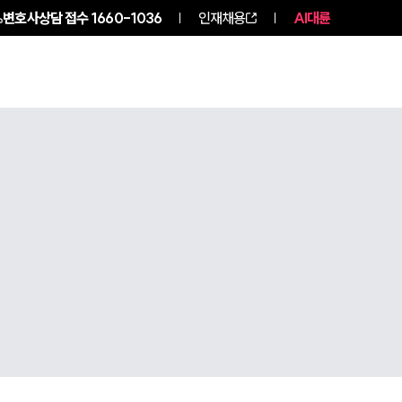
변호사상담 접수
1660-1036
인재채용
AI대륜
구성원 소개
소식/자료