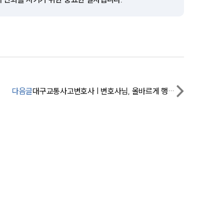
세미나
대륜법률상담예약
대륜법률상담예약
다음글
대구교통사고변호사 | 변호사님, 올바르게 행동하며 살겠습니다.