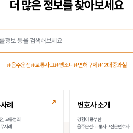
더 많은 정보를 찾아보세요
#음주운전
#교통사고
#뺑소니
#면허구제
#12대중과실
무사례
변호사 소개
, 교통범죄 

경험이 풍부한 

업무사례
음주운전·교통사고전문변호사