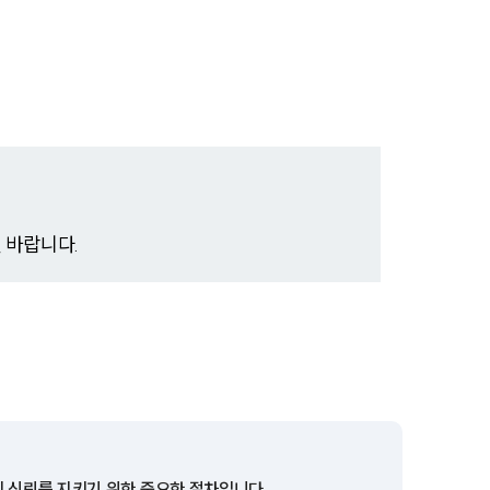
전체
구성원 소개
음주운전·교통사고전문변호사추천
소식/자료
 바랍니다.
언론보도
공지사항
법률 블로그
법률서식
뉴스레터/브로슈어
의 신뢰를 지키기 위한 중요한 절차입니다.