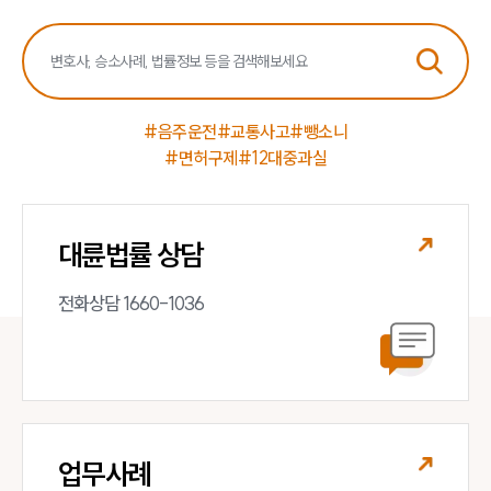
언론보도
공지사항
법률 블로그
법률서식
뉴스레터/브로슈어
#음주운전
#교통사고
#뺑소니
세미나
#면허구제
#12대중과실
대륜법률상담예약
대륜법률 상담
대륜법률상담예약
전화상담 1660-1036
업무사례