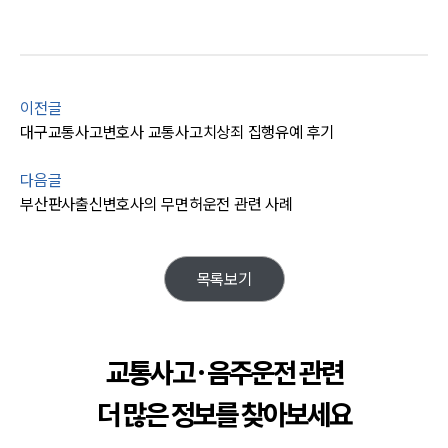
업무사례
주요 업무사례
사례분석/최신동향
법률정보
법률지식인
이전글
고객후기
대구교통사고변호사 교통사고치상죄 집행유예 후기
다음글
업무분야
부산판사출신변호사의 무면허운전 관련 사례
음주교통사고대응부 업무
전체
목록보기
구성원 소개
음주운전·교통사고전문변호사추천
교통사고·음주운전 관련
더 많은 정보를 찾아보세요
소식/자료