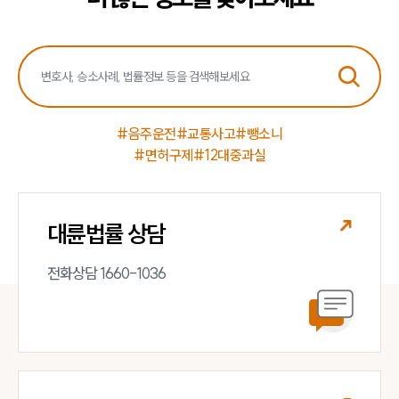
언론보도
공지사항
법률 블로그
법률서식
뉴스레터/브로슈어
세미나
#음주운전
#교통사고
#뺑소니
#면허구제
#12대중과실
대륜법률상담예약
대륜법률상담예약
대륜법률 상담
전화상담 1660-1036