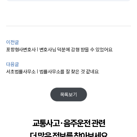
업무사례
주요 업무사례
사례분석/최신동향
법률정보
법률지식인
이전글
고객후기
포항형사변호사 | 변호사님 덕분에 감형 받을 수 있었어요.
업무분야
다음글
서초법률사무소 | 법률사무소를 잘 찾은 것 같네요.
음주교통사고대응부 업무
전체
목록보기
구성원 소개
음주운전·교통사고전문변호사추천
교통사고·음주운전 관련
더 많은 정보를 찾아보세요
소식/자료