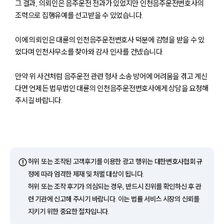
그 결과, 의뢰인은 음주운전 전과가 있었지만 인천음주운전변호사의
조력으로 집행유예를 선고받을 수 있었습니다.
이에 의뢰인은 대륜의 인천음주운전변호사 덕분에 감형을 받을 수 있
었다며 인천사무소를 찾아와 감사 인사를 건넸습니다.
만약 위 사건처럼 음주운전 관련 형사 소송 방어에 어려움을 겪고 계신
다면 언제든 법무법인 대륜의 인천음주운전변호사에게 상담을 요청해
주시길 바랍니다.
팀소개
팀소개
대륜의 강점
⚠️
오시는 길
허위 또는 조작된 고객후기를 이용한 광고 행위는 대한변호사협회 규
글로벌 파트너 로펌
정에 따라 엄격한 제재 및 처벌 대상이 됩니다.
고객의 소리
허위 또는 조작 후기가 의심되는 경우, 반드시 진위를 확인하신 후 관
통합검색
련 기관에 신고해 주시기 바랍니다. 이는 법률 서비스 시장의 신뢰를
AI대륜
지키기 위한 중요한 절차입니다.