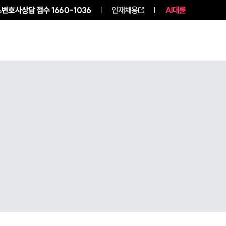
변호사상담 접수
1660-1036
인재채용
AI대륜
구성원 소개
소식/자료