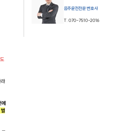
음주운전전문 변호사
AI대륜
T.
070-7510-2016
업무사례
주요 업무사례
사례분석/최신동향
도 
법률정보
법률지식인
라 
고객후기
에 
업무분야
 벌
음주교통사고대응부 업무