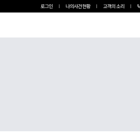
로그인
나의사건현황
고객의 소리
팀소개
업무사례
업무분야