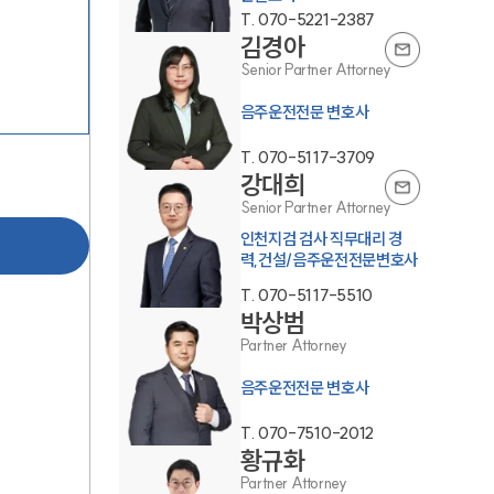
T.
070-5221-2387
김경아
Senior Partner Attorney
음주운전전문 변호사
T.
070-5117-3709
강대희
팀소개
Senior Partner Attorney
인천지검 검사 직무대리 경
력,건설/음주운전전문변호사
팀소개
T.
070-5117-5510
대륜의 강점
박상범
Partner Attorney
오시는 길
음주운전전문 변호사
글로벌 파트너 로펌
T.
070-7510-2012
고객의 소리
황규화
Partner Attorney
통합검색