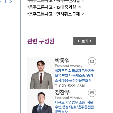
NTS
음주교통사고 · 음주운전처벌
음주교통사고 · 12대중과실
음주교통사고 · 면허취소구제
관련 구성원
더보기
박동일
President Attorney
싱가포르 외국법자문사 자격
보유 변호사,국제소송/증거
조사/음주운전전문변호사
T.
070-5221-3616
정찬우
President Attorney
대규모 기업법무 소송·자문
수행,행정/경호/음주운전전
문변호사