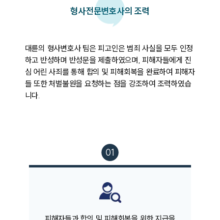
형사
전문변호사의 조력
대륜의 형사변호사 팀은 피고인은 범죄 사실을 모두 인정
하고 반성하며 반성문을 제출하였으며, 피해자들에게 진
심 어린 사죄를 통해 합의 및 피해회복을 완료하여 피해자
팀소개
들 또한 처벌불원을 요청하는 점을 강조하여 조력하였습
니다.
팀소개
대륜의 강점
오시는 길
글로벌 파트너 로펌
고객의 소리
통합검색
AI대륜
업무사례
주요 업무사례
피해자들과 합의 및 피해회복을 위한 지급을