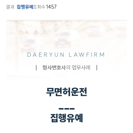
결과
집행유예
조회수
1457
DAERYUN LAWFIRM
형사
변호사
의 업무사례
무면허운전
___
집행유예