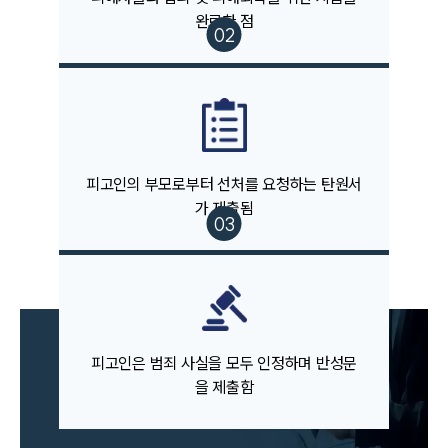
사례분석/최신동향
완료한 점
법률정보
법률지식인
고객후기
업무분야
음주교통사고대응부 업무
피고인의 부모로부터 선처를 요청하는 탄원서
전체
가 제출됨
구성원 소개
음주운전·교통사고전문변호사추천
소식/자료
피고인은 범죄 사실을 모두 인정하며 반성문
을 제출함
언론보도
공지사항