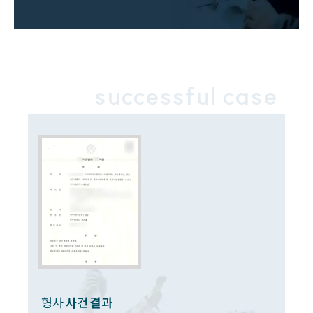
법률 블로그
법률서식
뉴스레터/브로슈어
세미나
대륜법률상담예약
successful case
대륜법률상담예약
형사
사건 결과