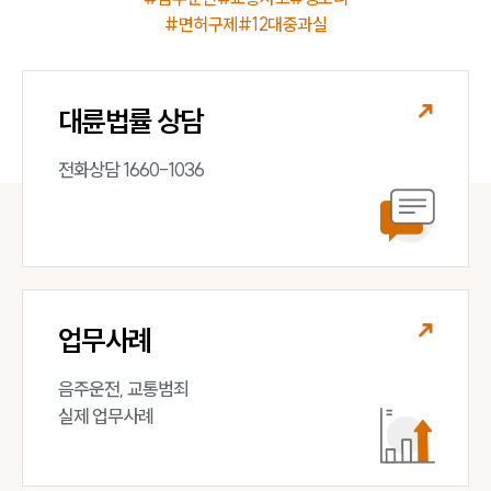
#면허구제
#12대중과실
대륜법률 상담
전화상담 1660-1036
업무사례
음주운전, 교통범죄 

실제 업무사례