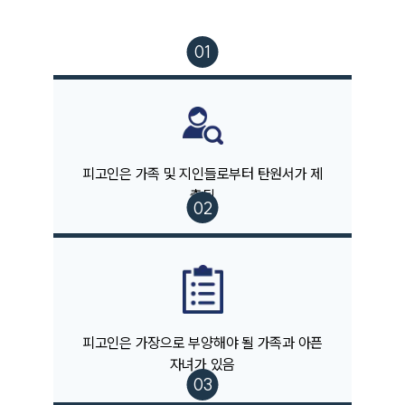
주요 업무사례
사례분석/최신동향
법률정보
법률지식인
고객후기
업무분야
피고인은 가족 및 지인들로부터 탄원서가 제
출됨
음주교통사고대응부 업무
전체
구성원 소개
음주운전·교통사고전문변호사추천
피고인은 가장으로 부양해야 될 가족과 아픈
자녀가 있음
소식/자료