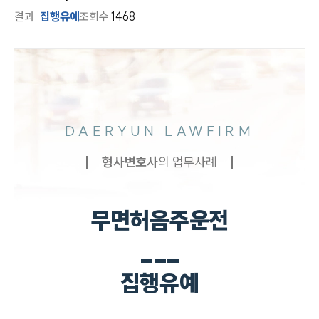
결과
집행유예
조회수
1468
DAERYUN LAWFIRM
형사
변호사
의 업무사례
무면허음주운전
___
집행유예