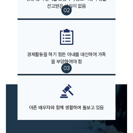
고객의 소리
선고받은 사실이 없음
통합검색
AI대륜
업무사례
주요 업무사례
사례분석/최신동향
경제활동을 하기 힘든 아내를 대신하여 가족
법률정보
을 부양하여야 함
법률지식인
고객후기
업무분야
음주교통사고대응부 업무
아픈 배우자와 함께 생활하며 돌보고 있음
전체
구성원 소개