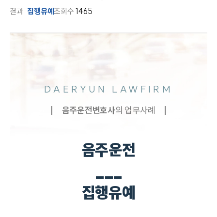
결과
집행유예
조회수
1465
DAERYUN LAWFIRM
음주운전
변호사
의 업무사례
음주운전
___
집행유예