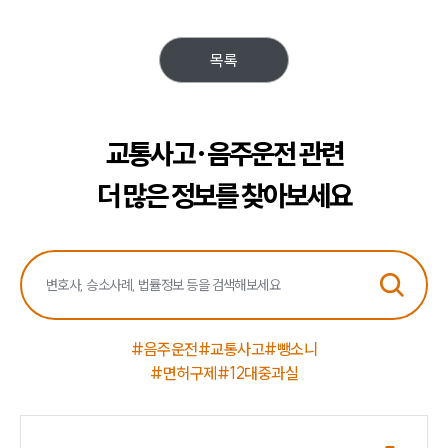
목록
교통사고·음주운전 관련
더 많은 정보를 찾아보세요
#음주운전
#교통사고
#뺑소니
#면허구제
#12대중과실