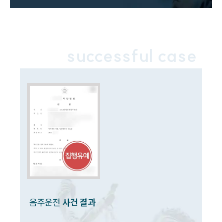
음주운전·교통사고전문변호사추천
소식/자료
successful case
언론보도
공지사항
법률 블로그
법률서식
뉴스레터/브로슈어
세미나
대륜법률상담예약
대륜법률상담예약
음주운전
사건 결과