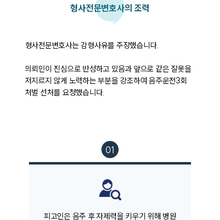
오시는 길
형사
전문변호사의 조력
글로벌 파트너 로펌
고객의 소리
통합검색
AI대륜
형사전문변호사는 감형사유를 주장했습니다.

의뢰인이 진심으로 반성하고 있음과 앞으로 같은 잘못을 
업무사례
저지르지 않게 노력하는 부분을 강조하여 음주운전3회 
처벌 선처를 요청했습니다.
주요 업무사례
사례분석/최신동향
법률정보
법률지식인
고객후기
업무분야
음주교통사고대응부 업무
전체
피고인은 음주 후 자제력을 키우기 위해 병원