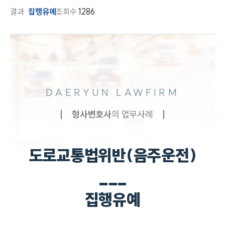
결과
집행유예
조회수
1286
DAERYUN LAWFIRM
형사
변호사
의 업무사례
도로교통법위반(음주운전)
___
집행유예