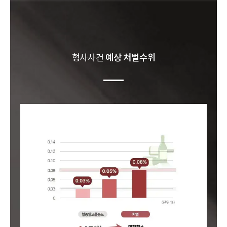
형사
사건
예상 처벌수위