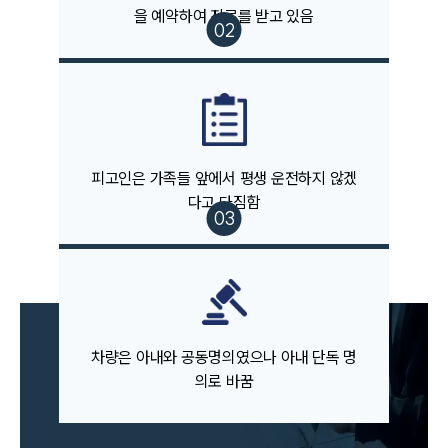
구성원 소개
을 예약하여 진료를 받고 있음
음주운전·교통사고전문변호사추천
소식/자료
언론보도
피고인은 가족들 앞에서 평생 운전하지 않겠
공지사항
다고 다짐함
법률 블로그
법률서식
뉴스레터/브로슈어
세미나
대륜법률상담예약
차량은 아내와 공동명의였으나 아내 단독 명
대륜법률상담예약
의로 바꿈