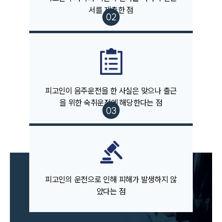
오시는 길
서를 제출한 점
글로벌 파트너 로펌
고객의 소리
통합검색
AI대륜
업무사례
피고인이 음주운전을 한 사실은 맞으나 출근
주요 업무사례
을 위한 숙취운전에 해당한다는 점
사례분석/최신동향
법률정보
법률지식인
고객후기
업무분야
피고인의 운전으로 인해 피해가 발생하지 않
음주교통사고대응부 업무
았다는 점
전체