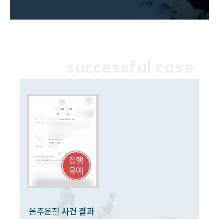
구성원 소개
음주운전·교통사고전문변호사추천
successful case
소식/자료
언론보도
공지사항
법률 블로그
법률서식
뉴스레터/브로슈어
세미나
대륜법률상담예약
대륜법률상담예약
음주운전
사건 결과