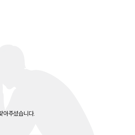
전체
구성원 소개
음주운전·교통사고전문변호사추천
소식/자료
언론보도
공지사항
법률 블로그
법률서식
찾아주셨습니다.
뉴스레터/브로슈어