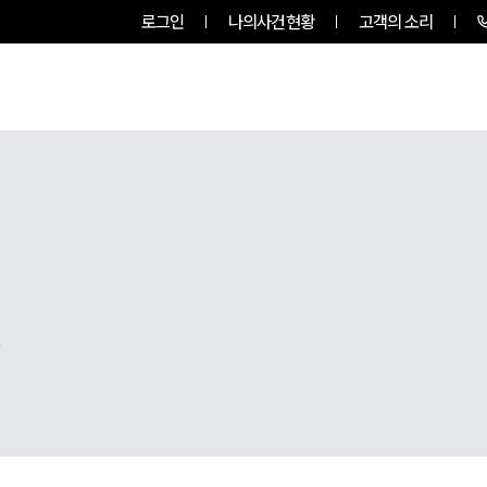
로그인
나의사건현황
고객의 소리
팀소개
업무사례
업무분야
,