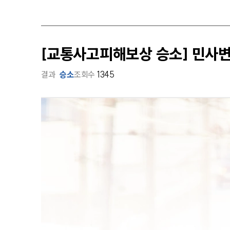
[교통사고피해보상 승소] 민사
결과
승소
조회수
1345