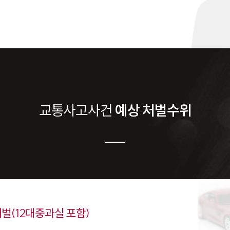
교통사고
사건
예상 처벌수위
벌(12대중과실 포함)