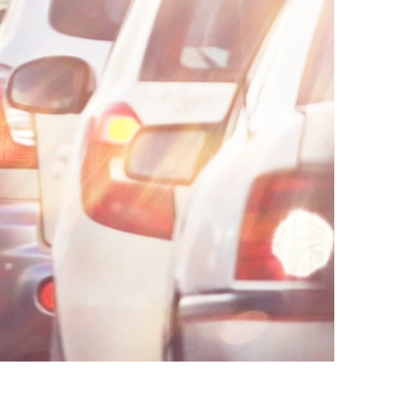
AI대륜
업무사례
주요 업무사례
사례분석/최신동향
법률정보
법률지식인
고객후기
업무분야
음주교통사고대응부 업무