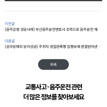
팀소개
대륜의 강점
오시는 길
이전글
글로벌 파트너 로펌
고객의 소리
[음주감형 성공사례] 부산음주운전변호사 조력으로 음주운전 재범에도 벌금형 받아내다
통합검색
AI대륜
다음글
[공무방해죄 방어성공] 주취자 경찰관폭행 집행유예 판결받아낸 형사사건변호사
업무사례
주요 업무사례
목록
사례분석/최신동향
법률정보
법률지식인
고객후기
교통사고·음주운전 관련
더 많은 정보를 찾아보세요
업무분야