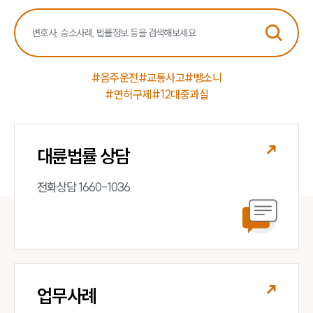
음주교통사고대응부 업무
전체
구성원 소개
#음주운전
#교통사고
#뺑소니
음주운전·교통사고전문변호사추천
#면허구제
#12대중과실
소식/자료
대륜법률 상담
언론보도
공지사항
전화상담 1660-1036
법률 블로그
법률서식
뉴스레터/브로슈어
세미나
대륜법률상담예약
업무사례