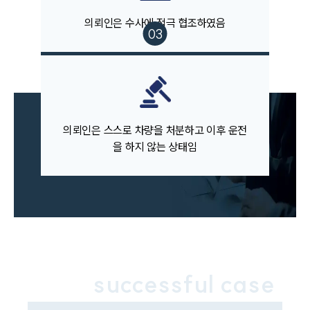
업무분야
의뢰인은 수사에 적극 협조하였음
음주교통사고대응부 업무
전체
구성원 소개
음주운전·교통사고전문변호사추천
의뢰인은 스스로 차량을 처분하고 이후 운전
을 하지 않는 상태임
소식/자료
언론보도
공지사항
법률 블로그
법률서식
뉴스레터/브로슈어
세미나
successful case