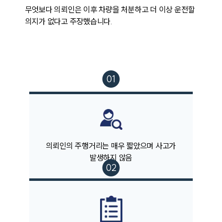
무엇보다 의뢰인은 이후 차량을 처분하고 더 이상 운전할 
팀소개
의지가 없다고 주장했습니다. 
팀소개
대륜의 강점
오시는 길
글로벌 파트너 로펌
고객의 소리
통합검색
AI대륜
업무사례
의뢰인의 주행거리는 매우 짧았으며 사고가
주요 업무사례
발생하지 않음
사례분석/최신동향
법률정보
법률지식인
고객후기