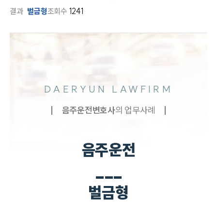
결과
벌금형
조회수
1241
DAERYUN LAWFIRM
음주운전
변호사
의 업무사례
음주운전
___
벌금형