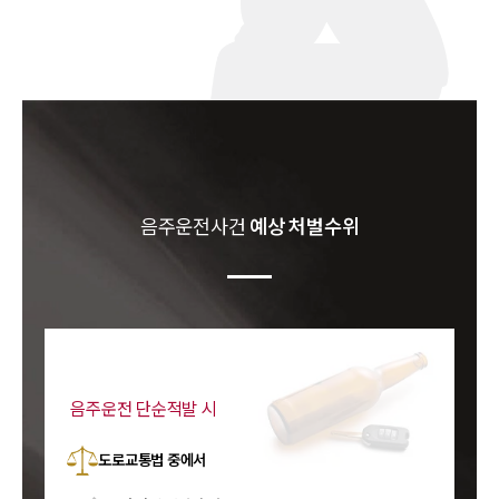
음주운전
사건
예상 처벌수위
음주운전 단순적발 시
도로교통법 중에서