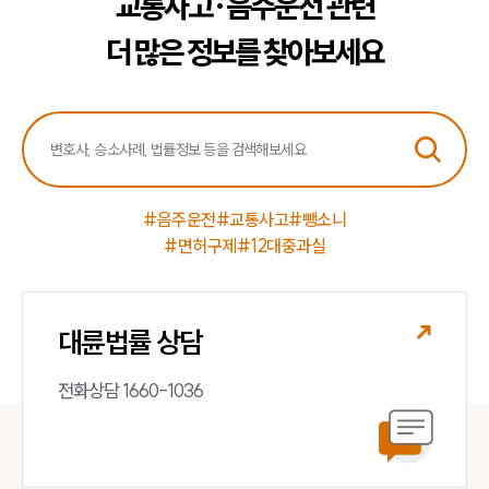
교통사고·음주운전 관련
더 많은 정보를 찾아보세요
#음주운전
#교통사고
#뺑소니
#면허구제
#12대중과실
대륜법률 상담
전화상담 1660-1036