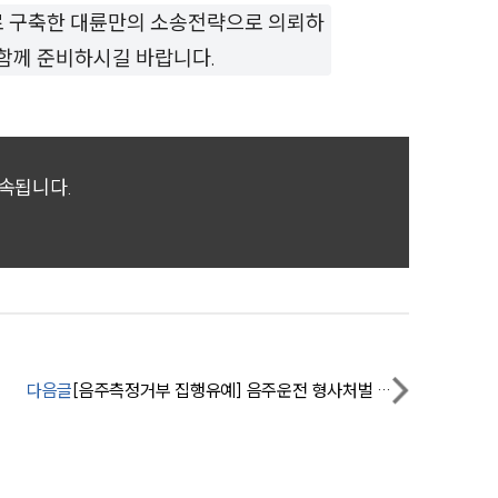
세미나
로 구축한 대륜만의 소송전략으로 의뢰하
함께 준비하시길 바랍니다.
대륜법률상담예약
대륜법률상담예약
귀속됩니다.
다음글
[음주측정거부 집행유예] 음주운전 형사처벌 전력 있었으나 음주측정거부 실형을 면함