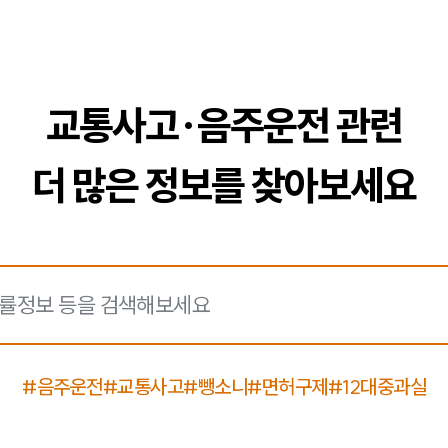
교통사고·음주운전 관련
더 많은 정보를 찾아보세요
#음주운전
#교통사고
#뺑소니
#면허구제
#12대중과실