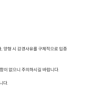
전체
구성원 소개
음주운전·교통사고전문변호사추천
소식/자료
, 양형 시 감경사유를 구체적으로 입증
언론보도
공지사항
변함이 없으니 주의하시길 바랍니다.
법률 블로그
니다.
법률서식
뉴스레터/브로슈어