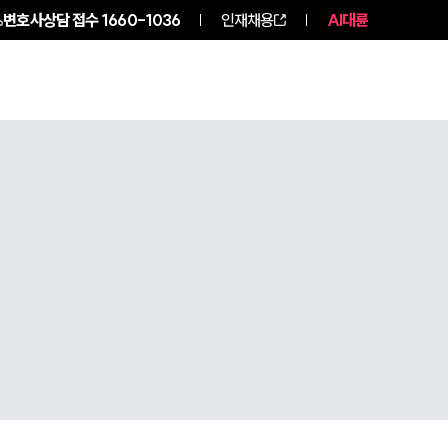
변호사상담 접수
1660-1036
인재채용
AI대륜
구성원 소개
소식/자료