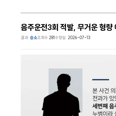
음주운전3회 적발, 무거운 형
결과
승소
조회수
281
수정일:
2026-07-13