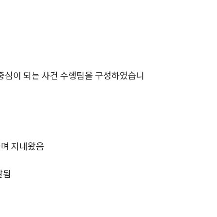
AI대륜
업무사례
주요 업무사례
중심이 되는 사건 수행팀을 구성하였습니
사례분석/최신동향
법률정보
법률지식인
하며 지내왔음
고객후기
발됨
업무분야
음주교통사고대응부 업무