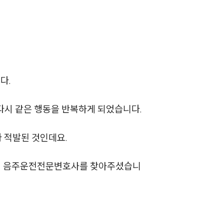
다.
팀소개
다시 같은 행동을 반복하게 되었습니다.
팀소개
 적발된 것인데요.
대륜의 강점
오시는 길
륜의 음주운전전문변호사를 찾아주셨습니
글로벌 파트너 로펌
고객의 소리
통합검색