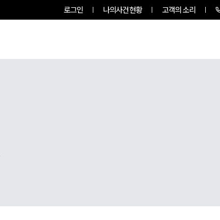
로그인
나의사건현황
고객의 소리
팀소개
업무사례
업무분야
,