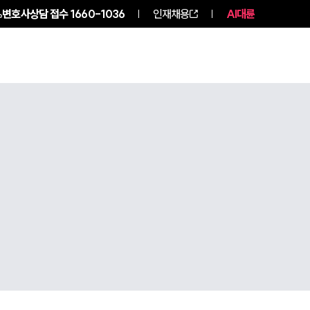
변호사상담 접수
1660-1036
인재채용
AI대륜
구성원 소개
소식/자료