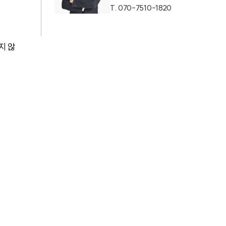
T.
070-7510-1820
AI대륜
지 않
업무사례
주요 업무사례
사례분석/최신동향
법률정보
법률지식인
고객후기
업무분야
음주교통사고대응부 업무