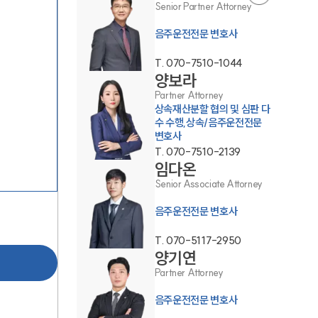
Senior Partner Attorney
음주운전전문 변호사
T.
070-7510-1044
양보라
Partner Attorney
상속재산분할 협의 및 심판 다
수 수행,상속/음주운전전문
팀소개
변호사
T.
070-7510-2139
임다온
팀소개
Senior Associate Attorney
대륜의 강점
음주운전전문 변호사
오시는 길
T.
070-5117-2950
양기연
글로벌 파트너 로펌
Partner Attorney
고객의 소리
음주운전전문 변호사
통합검색