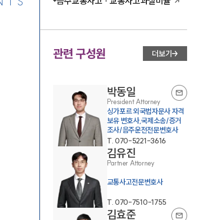
NTS
음주교통사고 · 교통사고과실비율
관련 구성원
더보기
박동일
President Attorney
싱가포르 외국법자문사 자격
보유 변호사,국제소송/증거
조사/음주운전전문변호사
T.
070-5221-3616
김유진
Partner Attorney
교통사고전문변호사
T.
070-7510-1755
김효준