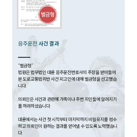
언론보도
공지사항
법률 블로그
법률서식
뉴스레터/브로슈어
세미나
음주운전
사건 결과
대륜법률상담예약
“벌금형”

대륜법률상담예약
법원은 법무법인 대륜 음주운전변호사의 주장을 받아들여 
본 도로교통법위반 사건 피고인에 대해 벌금형을 선고했습
니다.

의뢰인은 사건과 관련해 가족이나 주변 지인들에 알려지기
를 꺼려하셨습니다. 

대륜에서는 사건 첫 시작부터 마지막까지 비밀유지를 엄수
하고 의뢰인이 원하는 결과를 얻어낼 수 있도록 노력했습니
다.