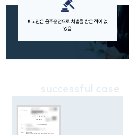
주요 업무사례
사례분석/최신동향
피고인은 음주운전으로 처벌을 받은 적이 없
법률정보
법률지식인
었음
고객후기
업무분야
음주교통사고대응부 업무
전체
successful case
구성원 소개
음주운전·교통사고전문변호사추천
소식/자료