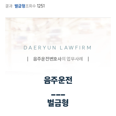
결과
벌금형
조회수
1251
DAERYUN LAWFIRM
음주운전
변호사
의 업무사례
음주운전
___
벌금형