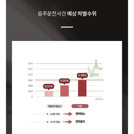
음주운전
사건
예상 처벌수위