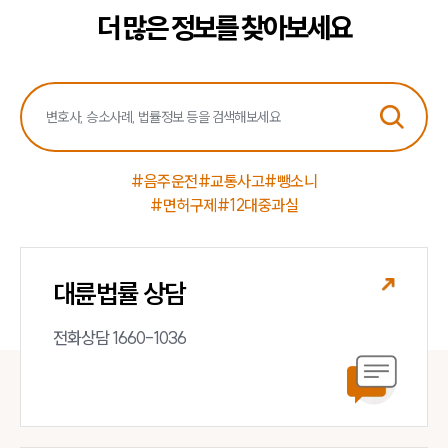
더 많은 정보를 찾아보세요
#음주운전
#교통사고
#뺑소니
#면허구제
#12대중과실
대륜법률 상담
전화상담 1660-1036