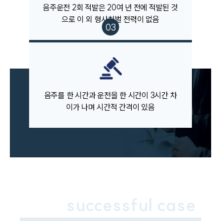
음주운전 2회 적발은 20여 년 전에 적발된 것
업무사례
으로 이 외 형사처벌 전력이 없음
주요 업무사례
사례분석/최신동향
법률정보
법률지식인
고객후기
음주를 한 시간과 운전을 한 시간이 3시간 차
업무분야
이가 나며 시간적 간격이 있음
음주교통사고대응부 업무
전체
구성원 소개
음주운전·교통사고전문변호사추천
successful case