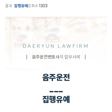
결과
집행유예
조회수
1303
DAERYUN LAWFIRM
음주운전
변호사
의 업무사례
음주운전
___
집행유예