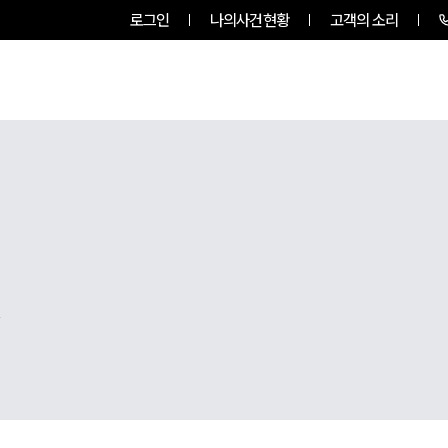
로그인
나의사건현황
고객의 소리
팀소개
업무사례
업무분야
,