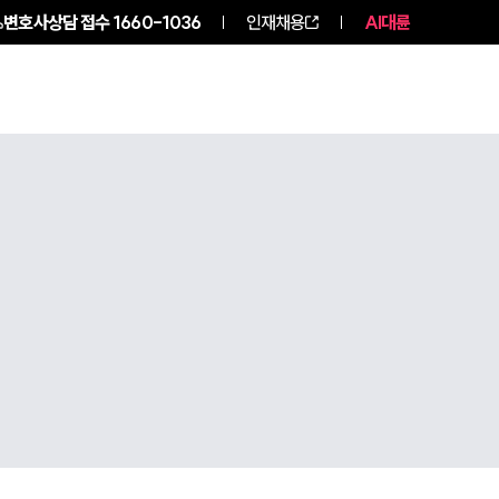
변호사상담 접수
1660-1036
인재채용
AI대륜
구성원 소개
소식/자료