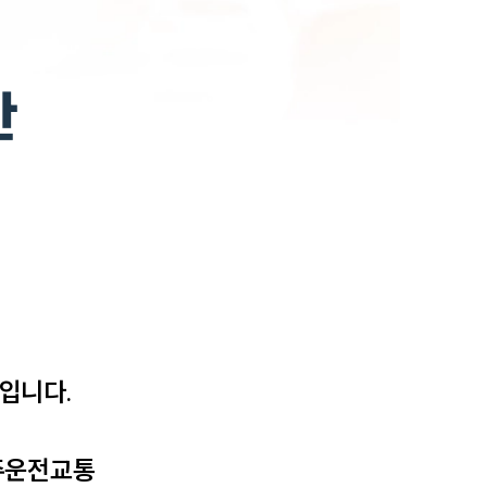
반
니다.

주운전교통