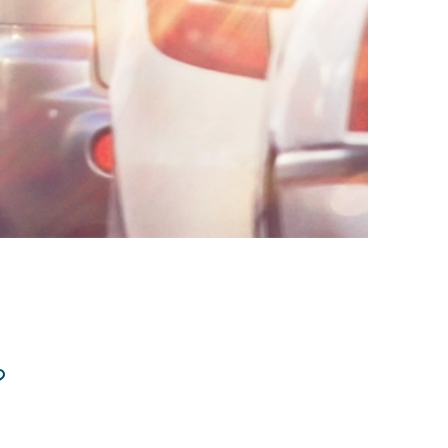
전체
구성원 소개
음주운전·교통사고전문변호사추천
소식/자료
언론보도
공지사항
법률 블로그
?
법률서식
뉴스레터/브로슈어