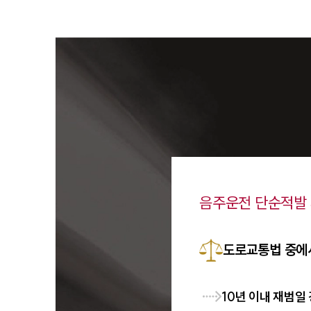
음주운전 단순적발
도로교통법 중에
10년 이내 재범일