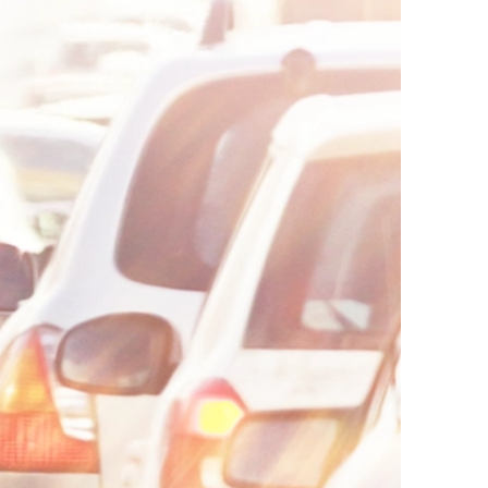
AI대륜
업무사례
주요 업무사례
사례분석/최신동향
법률정보
법률지식인
고객후기
업무분야
음주교통사고대응부 업무