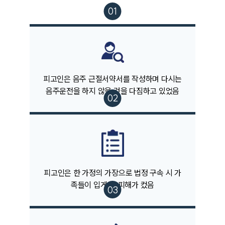
팀소개
팀소개
피고인은 음주 근절서약서를 작성하며 다시는
대륜의 강점
음주운전을 하지 않을 것을 다짐하고 있었음
오시는 길
글로벌 파트너 로펌
고객의 소리
통합검색
AI대륜
업무사례
피고인은 한 가정의 가장으로 법정 구속 시 가
주요 업무사례
족들이 입게 될 피해가 컸음
사례분석/최신동향
법률정보
법률지식인
고객후기