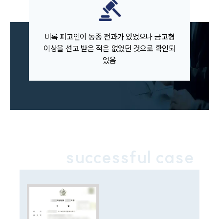
업무분야
비록 피고인이 동종 전과가 있었으나 금고형
이상을 선고 받은 적은 없었던 것으로 확인되
음주교통사고대응부 업무
었음
전체
구성원 소개
음주운전·교통사고전문변호사추천
소식/자료
successful case
언론보도
공지사항
법률 블로그
법률서식
뉴스레터/브로슈어
세미나