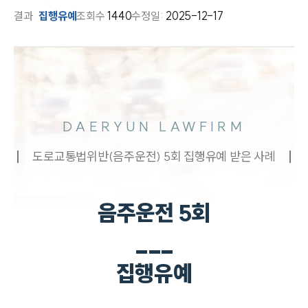
결과
집행유예
조회수
1440
수정일:
2025-12-17
DAERYUN LAWFIRM
도로교통법위반(음주운전) 5회 집행유예 받은 사례
음주운전 5회
___
집행유예