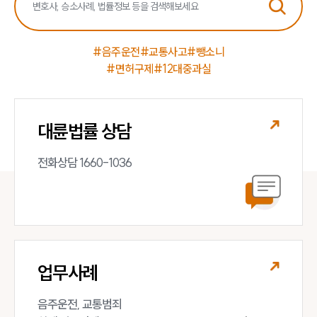
#음주운전
#교통사고
#뺑소니
#면허구제
#12대중과실
대륜법률 상담
전화상담 1660-1036
업무사례
음주운전, 교통범죄 
