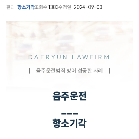
결과
항소기각
조회수
1383
수정일:
2024-09-03
DAERYUN LAWFIRM
음주운전범죄 방어 성공한 사례
음주운전
___
항소기각