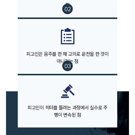
점
팀소개
대륜의 강점
오시는 길
글로벌 파트너 로펌
고객의 소리
통합검색
AI대륜
피고인은 음주를 한 채 고의로 운전을 한 것이
업무사례
아니라는 점
주요 업무사례
사례분석/최신동향
법률정보
법률지식인
고객후기
피고인이 히터를 틀려는 과정에서 실수로 주
행이 변속된 점
업무분야
음주교통사고대응부 업무