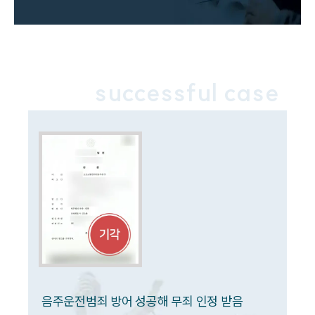
전체
구성원 소개
음주운전·교통사고전문변호사추천
successful case
소식/자료
언론보도
공지사항
법률 블로그
법률서식
뉴스레터/브로슈어
세미나
대륜법률상담예약
음주운전범죄 방어 성공해 무죄 인정 받음
대륜법률상담예약