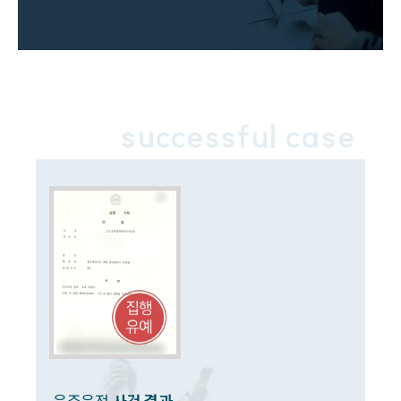
음주교통사고대응부 업무
전체
구성원 소개
음주운전·교통사고전문변호사추천
successful case
소식/자료
언론보도
공지사항
법률 블로그
법률서식
뉴스레터/브로슈어
세미나
대륜법률상담예약