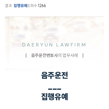
결과
집행유예
조회수
1266
DAERYUN LAWFIRM
음주운전
변호사
의 업무사례
음주운전
___
집행유예