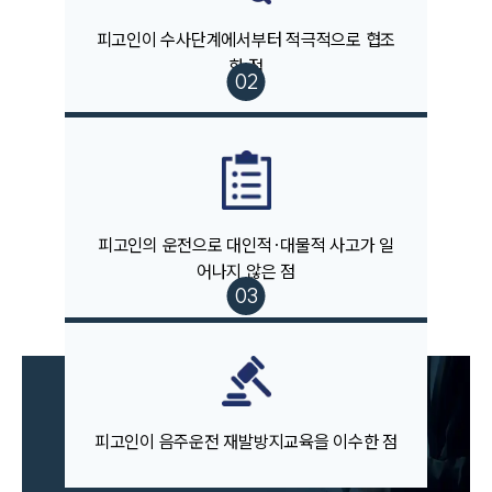
피고인이 수사단계에서부터 적극적으로 협조
팀소개
대륜의 강점
한 점
오시는 길
글로벌 파트너 로펌
고객의 소리
통합검색
AI대륜
업무사례
피고인의 운전으로 대인적·대물적 사고가 일
어나지 않은 점
주요 업무사례
사례분석/최신동향
법률정보
법률지식인
고객후기
피고인이 음주운전 재발방지교육을 이수한 점
업무분야