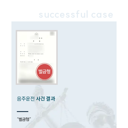
언론보도
공지사항
successful case
법률 블로그
법률서식
뉴스레터/브로슈어
세미나
대륜법률상담예약
대륜법률상담예약
음주운전
사건 결과
“벌금형”
