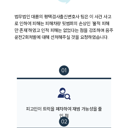
법무법인 대륜의 평택검사출신변호사 팀은 이 사건 사고
로 인하여 피해는 피해차량 뒷범퍼의 손상인 ‘물적 피해
만 존재’하였고 인적 피해는 없었다는 점을 강조하며 음주
운전2회처벌에 대해 선처해주실 것을 요청하였습니다.
팀소개
팀소개
대륜의 강점
오시는 길
글로벌 파트너 로펌
고객의 소리
통합검색
AI대륜
피고인이 트럭을 폐차하여 재범 가능성을 줄
인 점
업무사례