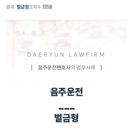
결과
벌금형
조회수
1358
DAERYUN LAWFIRM
음주운전
변호사
의 업무사례
음주운전
___
벌금형