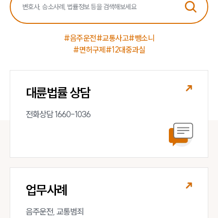
#음주운전
#교통사고
#뺑소니
#면허구제
#12대중과실
대륜법률 상담
전화상담 1660-1036
업무사례
음주운전, 교통범죄 
