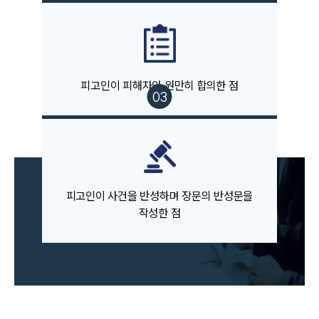
주요 업무사례
사례분석/최신동향
법률정보
법률지식인
고객후기
피고인이 피해자와 원만히 합의한 점
업무분야
음주교통사고대응부 업무
전체
피고인이 사건을 반성하며 장문의 반성문을
구성원 소개
작성한 점
음주운전·교통사고전문변호사추천
소식/자료