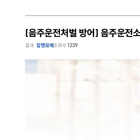
[음주운전처벌 방어] 음주운전
결과
집행유예
조회수
1339