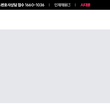
변호사상담 접수
1660-1036
인재채용
AI대륜
구성원 소개
소식/자료