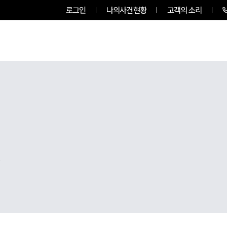
로그인
나의사건현황
고객의 소리
팀소개
업무사례
업무분야
,