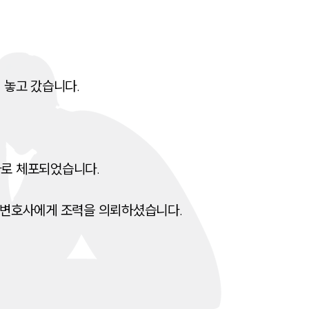
전체
구성원 소개
놓고 갔습니다. 

음주운전·교통사고전문변호사추천
소식/자료
로 체포되었습니다. 

언론보도
공지사항
송변호사에게 조력을 의뢰하셨습니다.
법률 블로그
법률서식
뉴스레터/브로슈어