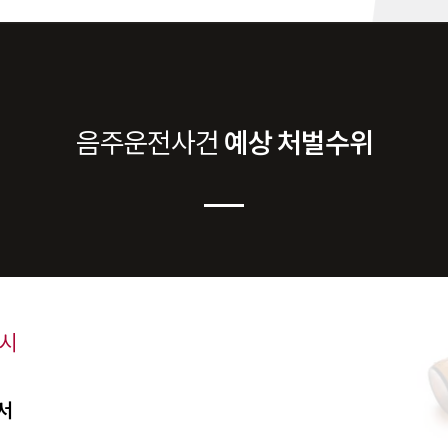
음주운전
사건
예상 처벌수위
 시
서