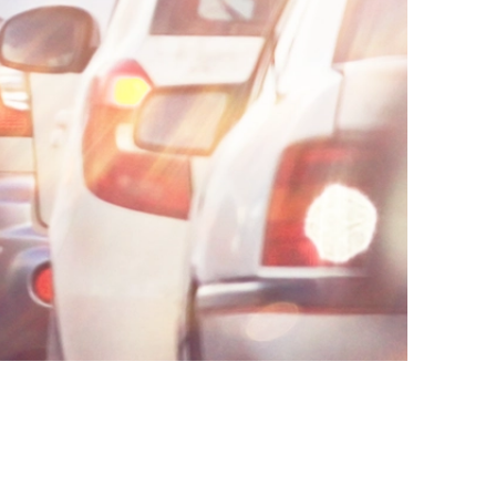
AI대륜
업무사례
주요 업무사례
사례분석/최신동향
법률정보
법률지식인
고객후기
업무분야
음주교통사고대응부 업무