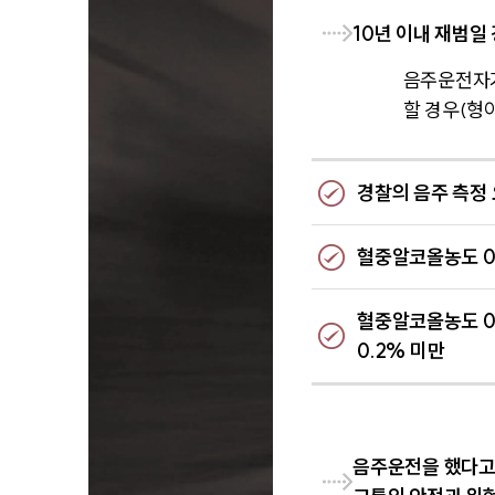
10년 이내 재범일
음주운전자가
할 경우(형
경찰의 음주 측정
혈중알코올농도 0
혈중알코올농도 0
0.2% 미만
음주운전을 했다고