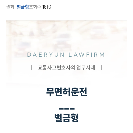
결과
벌금형
조회수
1810
DAERYUN LAWFIRM
교통사고
변호사
의 업무사례
무면허운전
___
벌금형