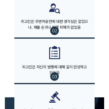
피고인은 무면허운전에 대한 경각심은 없었으
나, 재물 손괴나 인명 피해가 없었음
팀소개
팀소개
대륜의 강점
피고인은 자신의 범행에 대해 깊이 반성하고
오시는 길
있었음
글로벌 파트너 로펌
고객의 소리
통합검색
AI대륜
업무사례