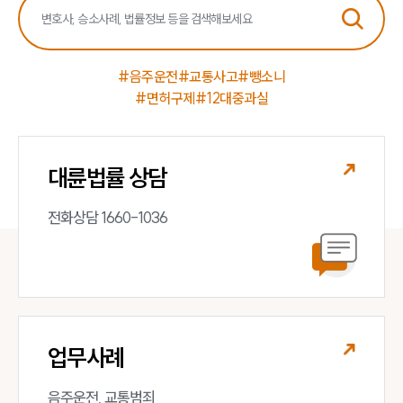
#음주운전
#교통사고
#뺑소니
#면허구제
#12대중과실
대륜법률 상담
전화상담 1660-1036
업무사례
음주운전, 교통범죄 
