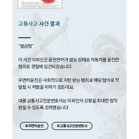
언론보도
공지사항
법률 블로그
법률서식
교통사고
사건 결과
뉴스레터/브로슈어
세미나
“벌금형”

대륜법률상담예약
이 사건 의뢰인은 운전면허가 없는 상태로 자동차를 운전한 
대륜법률상담예약
혐의로 경찰에 입건되었습니다. 

무면허운전은 사회적으로 지탄 받는 범죄로 해당 혐의로 적
발될 시 처벌을 피하기 힘든데요. 

대륜 교통사고전문변호사는 의뢰인의 상황을 최대한 참작 
받을 수 있도록 조력했습니다.
#무면허운전
#교통사고전문변호사