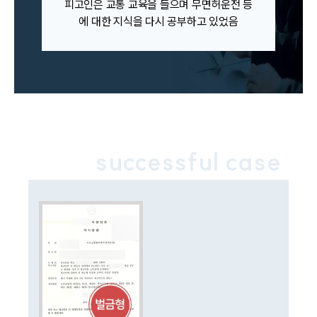
피고인은 교통 교육을 들으며 무면허운전 등
주요 업무사례
에 대한 지식을 다시 공부하고 있었음
사례분석/최신동향
법률정보
법률지식인
고객후기
업무분야
음주교통사고대응부 업무
successful case
전체
구성원 소개
음주운전·교통사고전문변호사추천
소식/자료