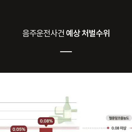
음주운전
사건
예상 처벌수위