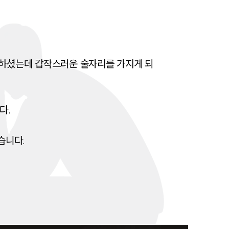
전체
구성원 소개
짐하셨는데 갑작스러운 술자리를 가지게 되
음주운전·교통사고전문변호사추천
소식/자료
 

언론보도
니다. 
공지사항
법률 블로그
법률서식
뉴스레터/브로슈어