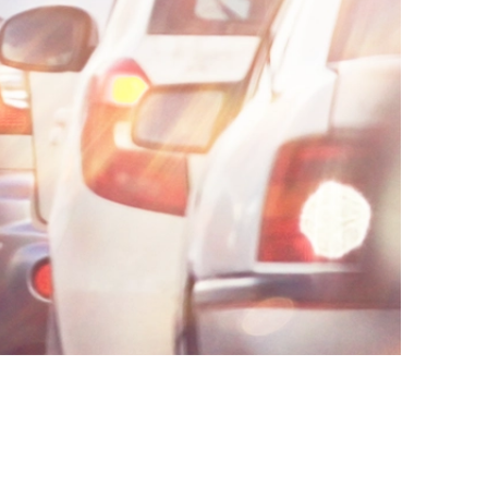
AI대륜
업무사례
주요 업무사례
사례분석/최신동향
법률정보
법률지식인
고객후기
업무분야
음주교통사고대응부 업무