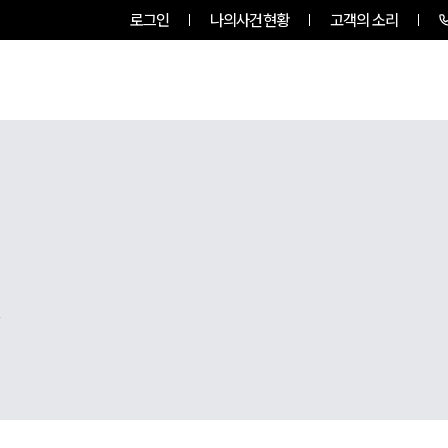
로그인
나의사건현황
고객의 소리
팀소개
업무사례
업무분야
,