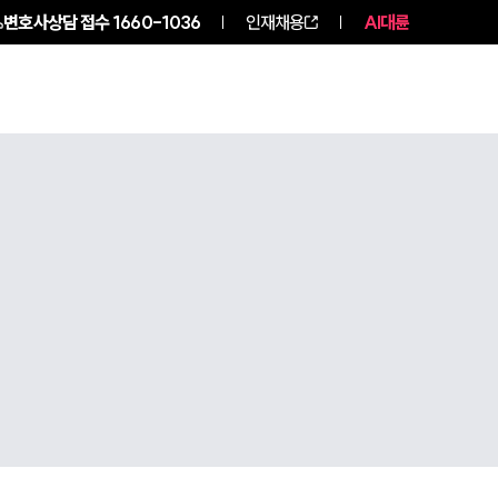
변호사상담 접수
1660-1036
인재채용
AI대륜
구성원 소개
소식/자료