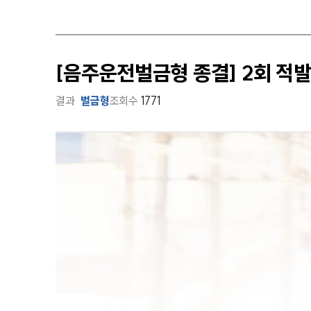
[음주운전벌금형 종결] 2회 
결과
벌금형
조회수
1771